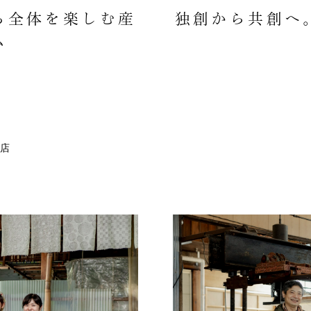
ち全体を楽しむ産
独創から共創へ
ム
店