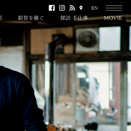
facebook
instagram
RSS
ア
EN
ク
語
叡智を継ぐ
探訪 手仕事
MOVIE
セ
ス