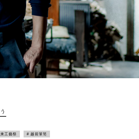
買う
未来工藝祭
# 越前箪笥