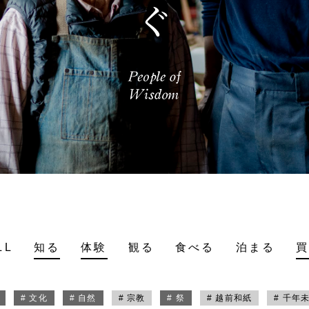
LL
知る
体験
観る
食べる
泊まる
# 文化
# 自然
# 宗教
# 祭
# 越前和紙
# 千年