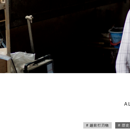
A
# 越前打刃物
# 歴史