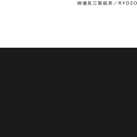
栁瀨良三製紙所／RYOZO