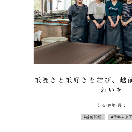
紙漉きと紙好きを結び、越
わいを
知る/体験/買う
#越前和紙
#千年未来