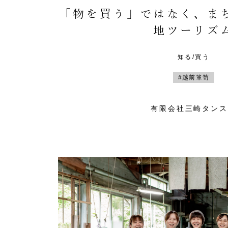
「物を買う」ではなく、ま
地ツーリズ
知る/買う
#越前箪笥
有限会社三崎タンス