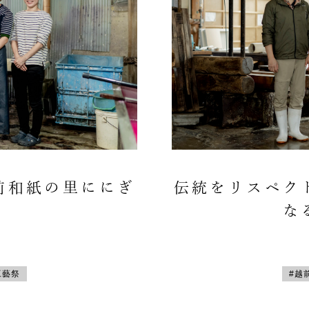
前和紙の里ににぎ
伝統をリスペク
な
工藝祭
#越