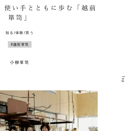
。使い手とともに歩む「越前
箪笥」
知る/体験/買う
#越前箪笥
小柳箪笥
T
T