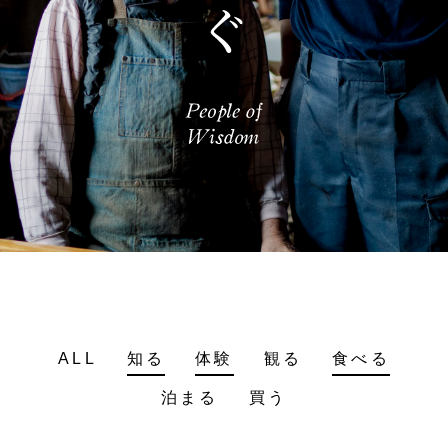
ALL
知る
体験
観る
食べる
泊まる
買う