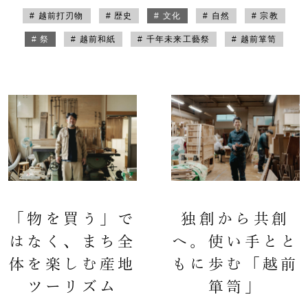
# 越前打刃物
# 歴史
# 文化
# 自然
# 宗教
# 祭
# 越前和紙
# 千年未来工藝祭
# 越前箪笥
「物を買う」で
独創から共創
はなく、まち全
へ。使い手とと
体を楽しむ産地
もに歩む「越前
ツーリズム
箪笥」