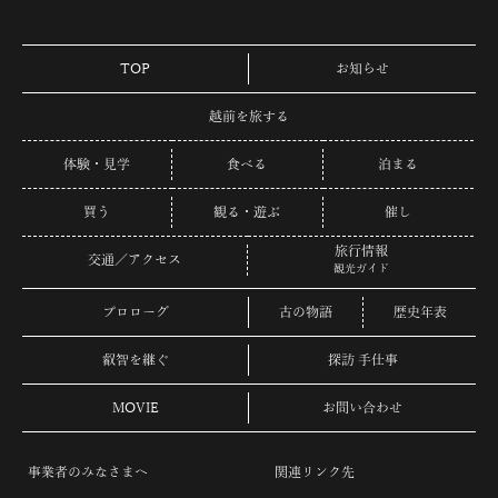
TOP
お知らせ
越前を旅する
体験・見学
食べる
泊まる
買う
観る・遊ぶ
催し
旅行情報
交通／アクセス
観光ガイド
プロローグ
古の物語
歴史年表
叡智を継ぐ
探訪 手仕事
MOVIE
お問い合わせ
事業者のみなさまへ
関連リンク先