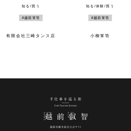
知る/買う
知る/体験/買う
#越前箪笥
#越前箪笥
有限会社三崎タンス店
小柳箪笥
手仕事を巡る旅 越