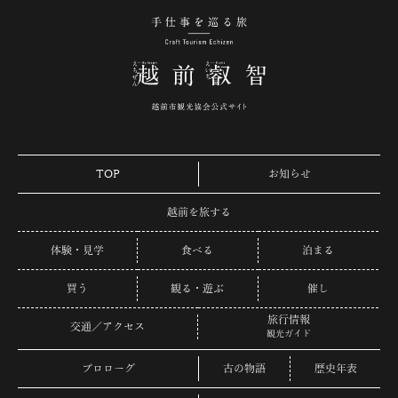
手仕事を巡る旅 越
TOP
お知らせ
越前を旅する
体験・見学
食べる
泊まる
買う
観る・遊ぶ
催し
旅行情報
交通／アクセス
観光ガイド
プロローグ
古の物語
歴史年表