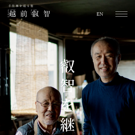
越前叡智
EN