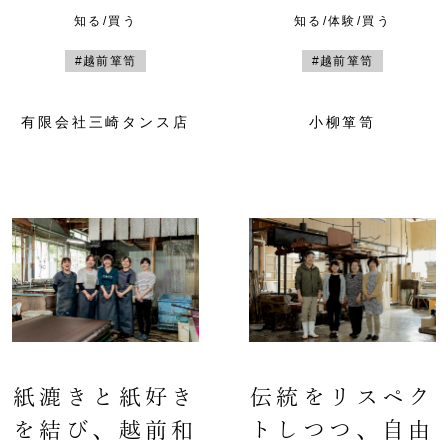
知る/買う
知る/体験/買う
#越前箪笥
#越前箪笥
有限会社三崎タンス店
小柳箪笥
紙漉きと紙好き
伝統をリスペク
を結び、越前和
トしつつ、自由