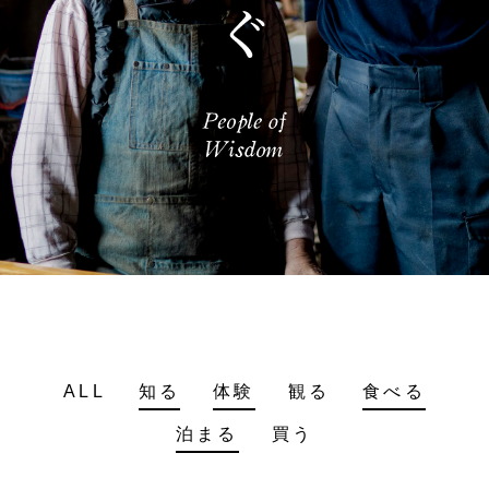
ALL
知る
体験
観る
食べる
泊まる
買う