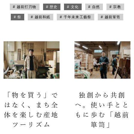
# 越前打刃物
# 歴史
# 文化
# 自然
# 宗教
# 祭
# 越前和紙
# 千年未来工藝祭
# 越前箪笥
「物を買う」で
独創から共創
はなく、まち全
へ。使い手とと
体を楽しむ産地
もに歩む「越前
ツーリズム
箪笥」