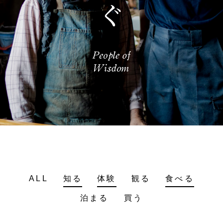
ALL
知る
体験
観る
食べる
泊まる
買う