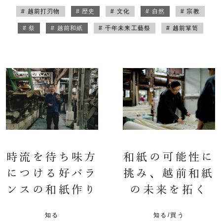
# 越前打刃物
# 歴史
# 文化
# 自然
# 宗教
# 祭
# 越前和紙
# 千年未来工藝祭
# 越前箪笥
時流を待ち味方
和紙の可能性に
につける好バラ
挑み、越前和紙
ンスの和紙作り
の未来を拓く
知る
知る/買う