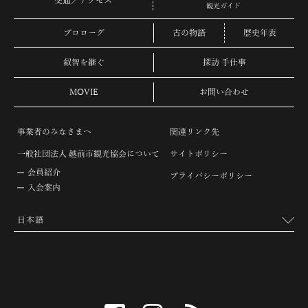
交通／アクセス
観光ガイド
プロローグ
古の物語
歴史年表
叡智を継ぐ
探訪 手仕事
MOVIE
お問い合わせ
事業者のみなさまへ
関連リンク先
一般社団法人 越前市観光協会について
サイトポリシー
会員紹介
プライバシーポリシー
入会案内
facebook
instagram
RSS