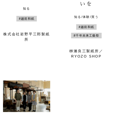
いを
知る
知る/体験/買う
#越前和紙
#越前和紙
株式会社岩野平三郎製紙
#千年未来工藝祭
所
栁瀨良三製紙所／
RYOZO SHOP