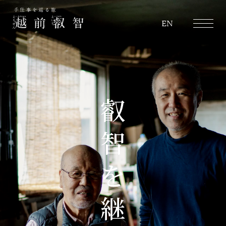
越前叡智
EN