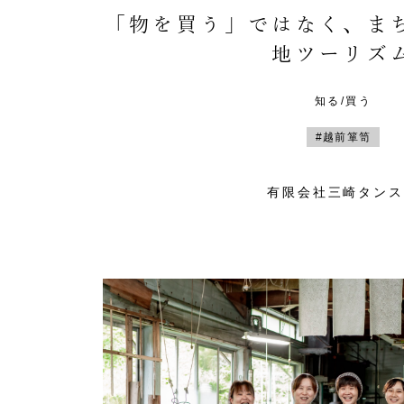
「物を買う」ではなく、ま
地ツーリズ
知る/買う
#越前箪笥
有限会社三崎タンス