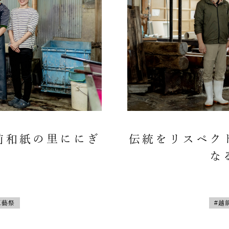
前和紙の里ににぎ
伝統をリスペク
な
工藝祭
#越