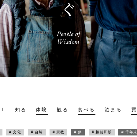
LL
知る
体験
観る
食べる
泊まる
# 文化
# 自然
# 宗教
# 祭
# 越前和紙
# 千年