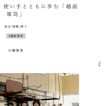
。使い手とともに歩む「越前
箪笥」
知る/体験/買う
#越前箪笥
小柳箪笥
T
T