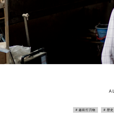
A
# 越前打刃物
# 歴史