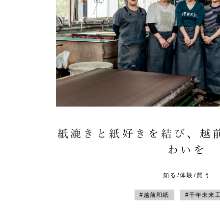
紙漉きと紙好きを結び、越
わいを
知る/体験/買う
#越前和紙
#千年未来