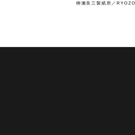
栁瀨良三製紙所／RYOZO