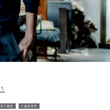
買う
未来工藝祭
# 越前箪笥