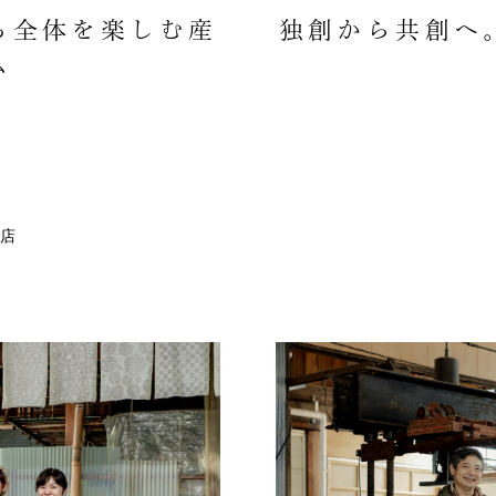
ち全体を楽しむ産
独創から共創へ
ム
店