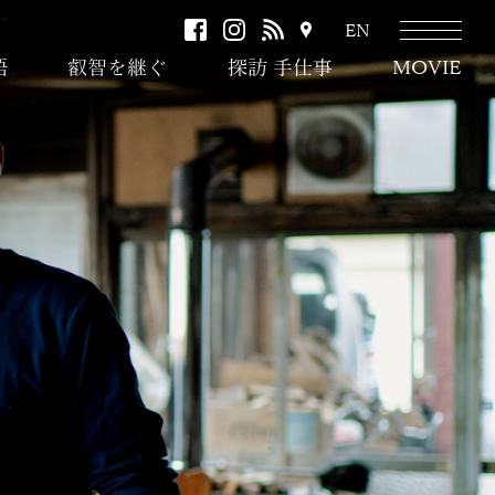
facebook
instagram
RSS
ア
EN
ク
語
叡智を継ぐ
探訪 手仕事
MOVIE
セ
ス