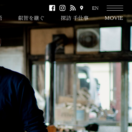
facebook
instagram
RSS
ア
EN
ク
語
叡智を継ぐ
探訪 手仕事
MOVIE
セ
ス