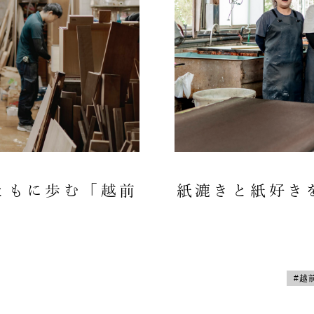
ともに歩む「越前
紙漉きと紙好き
#越