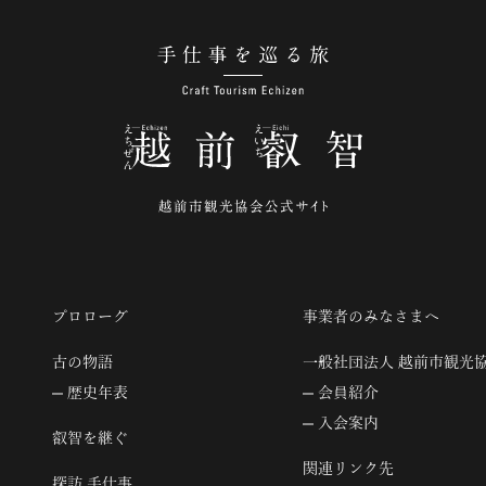
手仕事を巡る旅
プロローグ
事業者のみなさまへ
古の物語
一般社団法人 越前市観光
歴史年表
会員紹介
入会案内
叡智を継ぐ
関連リンク先
探訪 手仕事