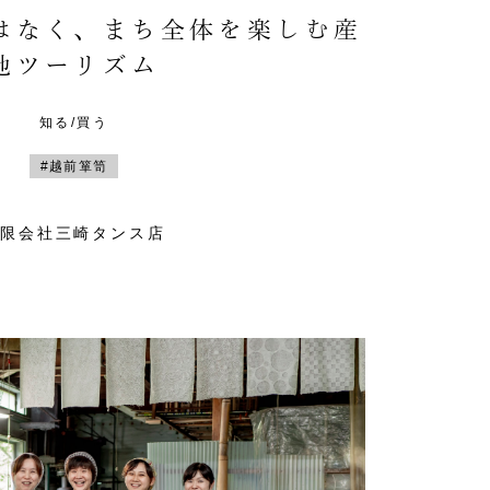
はなく、まち全体を楽しむ産
地ツーリズム
知る/買う
#越前箪笥
有限会社三崎タンス店