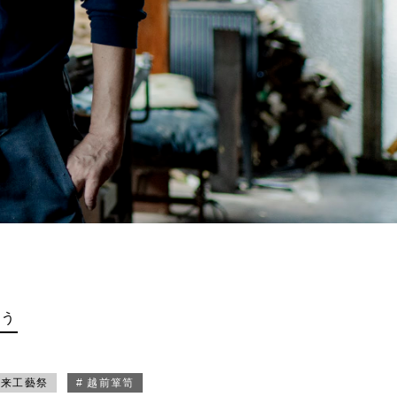
買う
未来工藝祭
# 越前箪笥