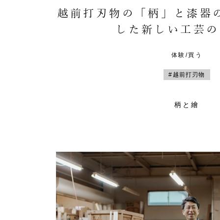
越前打刃物の「柄」と漆器
した新しい工芸の
体験/買う
#越前打刃物
柄と繪