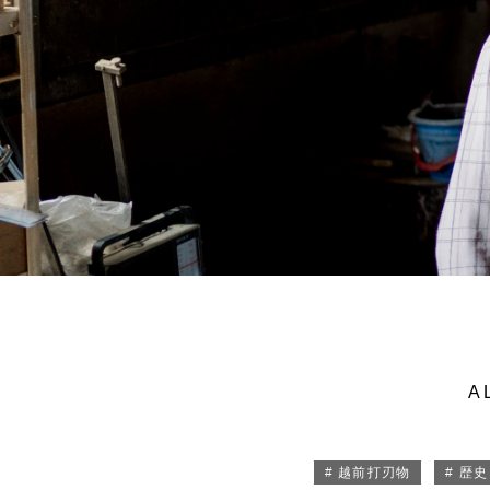
A
# 越前打刃物
# 歴史