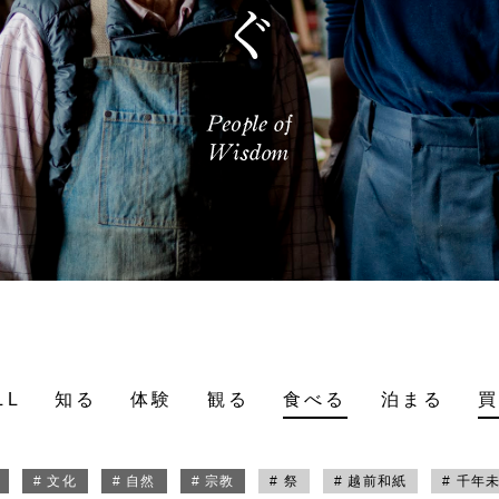
LL
知る
体験
観る
食べる
泊まる
# 文化
# 自然
# 宗教
# 祭
# 越前和紙
# 千年