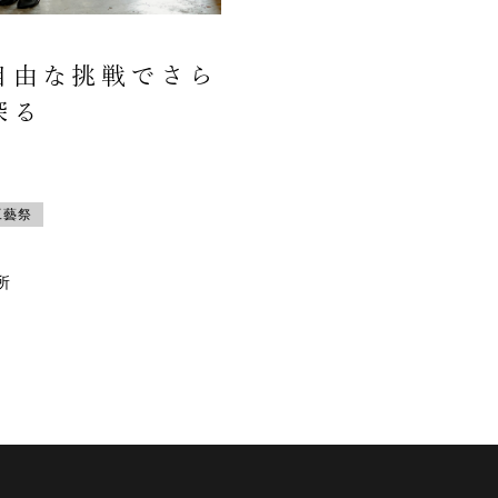
自由な挑戦でさら
探る
工藝祭
所