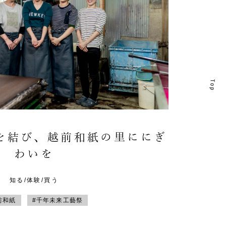
T
T
を結び、越前和紙の里ににぎ
わいを
知る/体験/買う
前和紙
#千年未来工藝祭