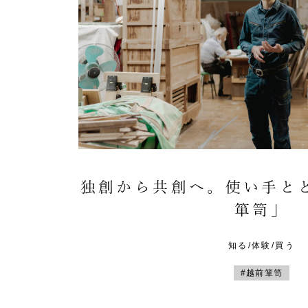
独創から共創へ。使い手と
箪笥」
知る/体験/買う
#越前箪笥