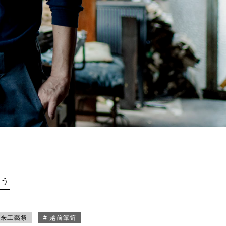
買う
未来工藝祭
# 越前箪笥