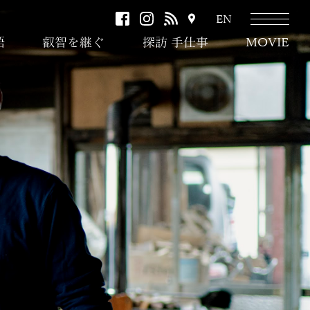
facebook
instagram
RSS
ア
EN
ク
語
叡智を継ぐ
探訪 手仕事
MOVIE
セ
ス