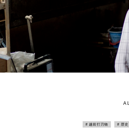
A
# 越前打刃物
# 歴史