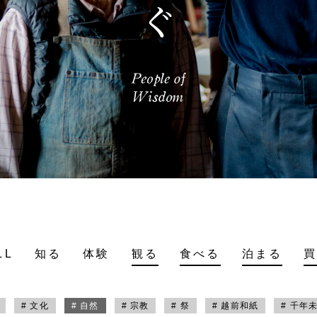
LL
知る
体験
観る
食べる
泊まる
# 文化
# 自然
# 宗教
# 祭
# 越前和紙
# 千年