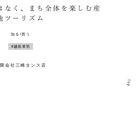
はなく、まち全体を楽しむ産
地ツーリズム
知る/買う
#越前箪笥
有限会社三崎タンス店
T
T