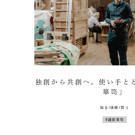
独創から共創へ。使い手と
箪笥」
知る/体験/買う
#越前箪笥