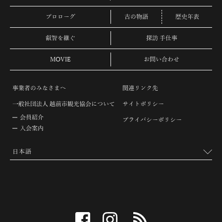
プロローグ
古の物語
歴史年表
叡智を継ぐ
探訪 手仕事
MOVIE
お問い合わせ
事業者のみなさまへ
関連リンク先
一般社団法人 越前市観光協会について
サイトポリシー
会員紹介
プライバシーポリシー
入会案内
facebook
instagram
RSS