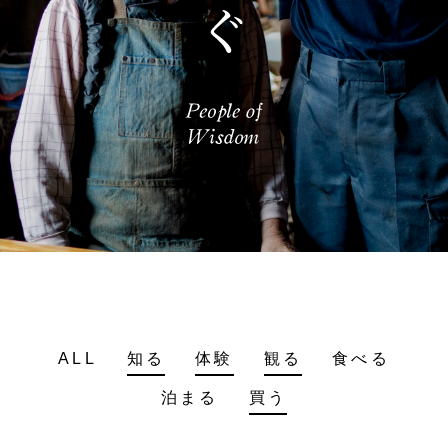
ALL
知る
体験
観る
食べる
泊まる
買う