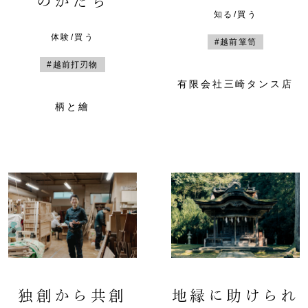
のかたち
知る/買う
体験/買う
#越前箪笥
#越前打刃物
有限会社三崎タンス店
柄と繪
独創から共創
地縁に助けられ