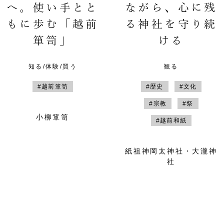
へ。使い手とと
ながら、心に残
もに歩む「越前
る神社を守り続
箪笥」
ける
知る/体験/買う
観る
#越前箪笥
#歴史
#文化
#宗教
#祭
小柳箪笥
#越前和紙
紙祖神岡太神社・大瀧神
社