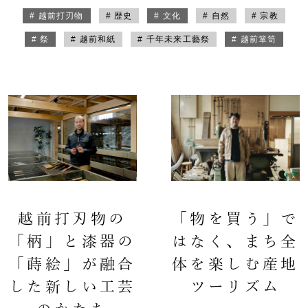
# 越前打刃物
# 歴史
# 文化
# 自然
# 宗教
# 祭
# 越前和紙
# 千年未来工藝祭
# 越前箪笥
越前打刃物の
「物を買う」で
「柄」と漆器の
はなく、まち全
「蒔絵」が融合
体を楽しむ産地
した新しい工芸
ツーリズム