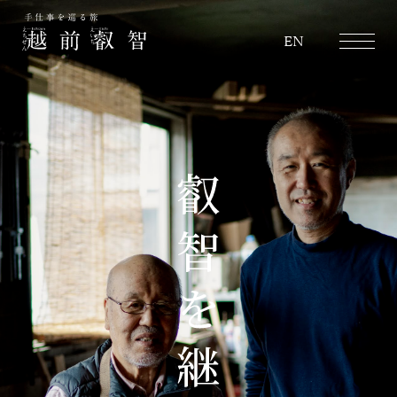
越前叡智
EN