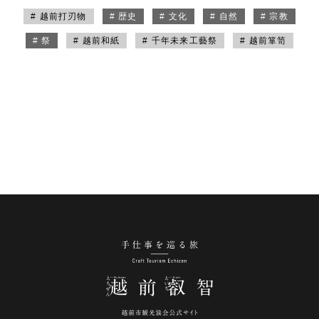
# 越前打刃物
# 歴史
# 文化
# 自然
# 宗教
# 祭
# 越前和紙
# 千年未来工藝祭
# 越前箪笥
手仕事を巡る旅 越