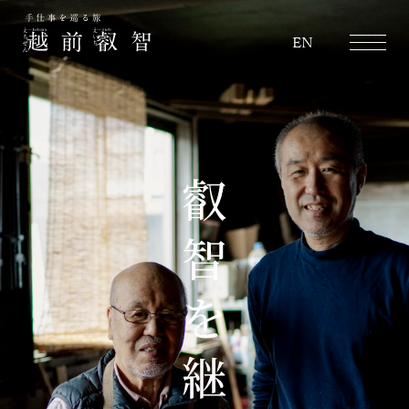
越前叡智
EN