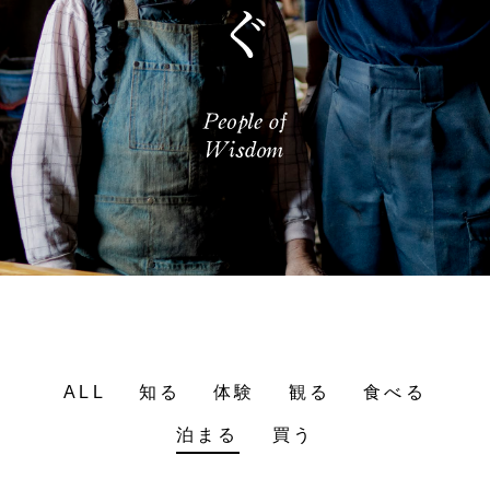
ALL
知る
体験
観る
食べる
泊まる
買う