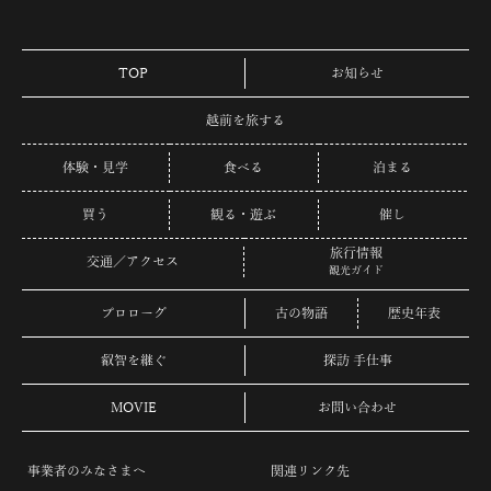
TOP
お知らせ
越前を旅する
体験・見学
食べる
泊まる
買う
観る・遊ぶ
催し
旅行情報
交通／アクセス
観光ガイド
プロローグ
古の物語
歴史年表
叡智を継ぐ
探訪 手仕事
MOVIE
お問い合わせ
事業者のみなさまへ
関連リンク先