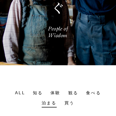
ALL
知る
体験
観る
食べる
泊まる
買う