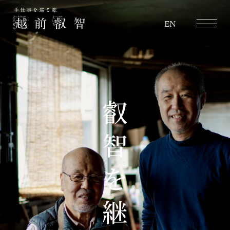
越前叡智
EN