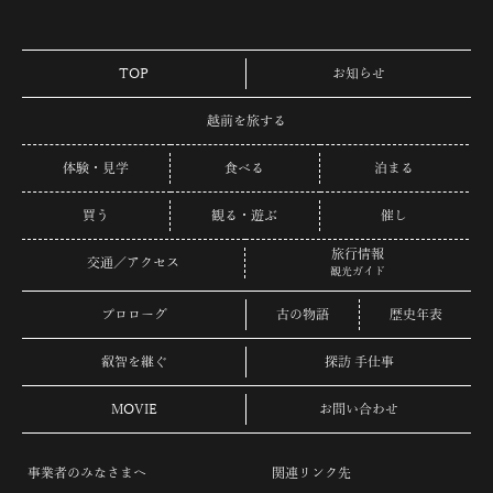
TOP
お知らせ
越前を旅する
体験・見学
食べる
泊まる
買う
観る・遊ぶ
催し
旅行情報
交通／アクセス
観光ガイド
プロローグ
古の物語
歴史年表
叡智を継ぐ
探訪 手仕事
MOVIE
お問い合わせ
事業者のみなさまへ
関連リンク先