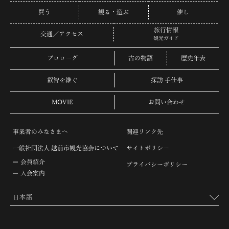
買う
観る・遊ぶ
催し
旅行情報
交通／アクセス
観光ガイド
プロローグ
古の物語
歴史年表
叡智を継ぐ
探訪 手仕事
MOVIE
お問い合わせ
事業者のみなさまへ
関連リンク先
一般社団法人 越前市観光協会について
サイトポリシー
会員紹介
プライバシーポリシー
入会案内