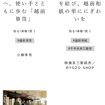
へ。使い手とと
を結び、越前和
もに歩む「越前
紙の里ににぎわ
箪笥」
いを
知る/体験/買う
知る/体験/買う
#越前箪笥
#越前和紙
#千年未来工藝祭
小柳箪笥
栁瀨良三製紙所／
RYOZO SHOP