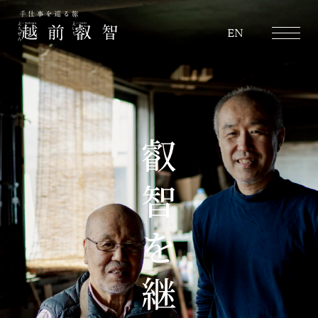
越前叡智
EN