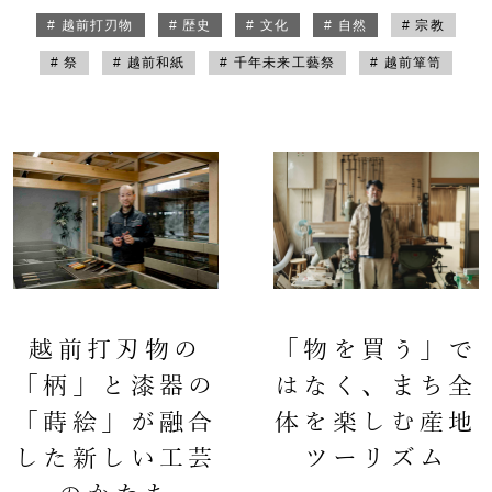
# 越前打刃物
# 歴史
# 文化
# 自然
# 宗教
# 祭
# 越前和紙
# 千年未来工藝祭
# 越前箪笥
越前打刃物の
「物を買う」で
「柄」と漆器の
はなく、まち全
「蒔絵」が融合
体を楽しむ産地
した新しい工芸
ツーリズム