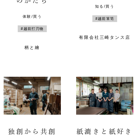
のかたち
知る/買う
体験/買う
#越前箪笥
#越前打刃物
有限会社三崎タンス店
柄と繪
独創から共創
紙漉きと紙好き