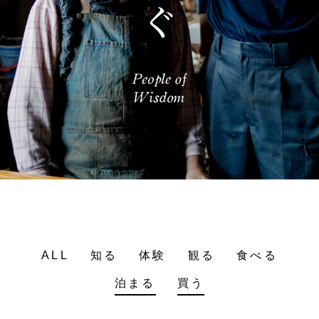
ALL
知る
体験
観る
食べる
泊まる
買う