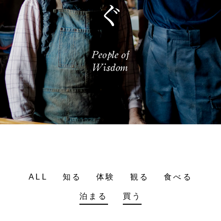
ALL
知る
体験
観る
食べる
泊まる
買う