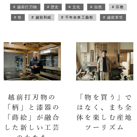
# 越前打刃物
# 歴史
# 文化
# 自然
# 宗教
# 祭
# 越前和紙
# 千年未来工藝祭
# 越前箪笥
越前打刃物の
「物を買う」で
「柄」と漆器の
はなく、まち全
「蒔絵」が融合
体を楽しむ産地
した新しい工芸
ツーリズム