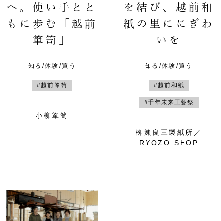
へ。使い手とと
を結び、越前和
もに歩む「越前
紙の里ににぎわ
箪笥」
いを
知る/体験/買う
知る/体験/買う
#越前箪笥
#越前和紙
#千年未来工藝祭
小柳箪笥
栁瀨良三製紙所／
RYOZO SHOP