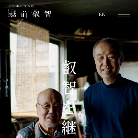
越前叡智
EN