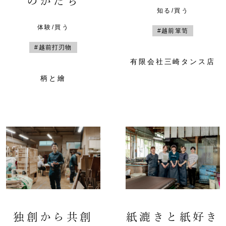
のかたち
知る/買う
体験/買う
#越前箪笥
#越前打刃物
有限会社三崎タンス店
柄と繪
独創から共創
紙漉きと紙好き