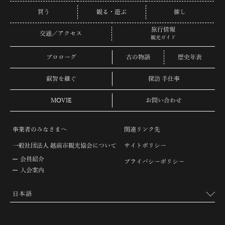
買う
観る・遊ぶ
催し
旅行情報
交通／アクセス
観光ガイド
プロローグ
古の物語
歴史年表
叡智を継ぐ
探訪 手仕事
MOVIE
お問い合わせ
事業者のみなさまへ
関連リンク先
一般社団法人 越前市観光協会について
サイトポリシー
会員紹介
プライバシーポリシー
入会案内