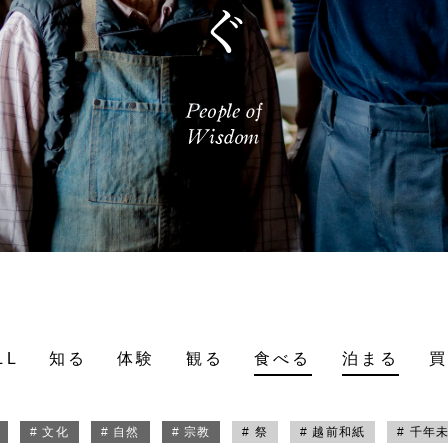
LL
知る
体験
観る
食べる
泊まる
# 文化
# 自然
# 宗教
# 祭
# 越前和紙
# 千年