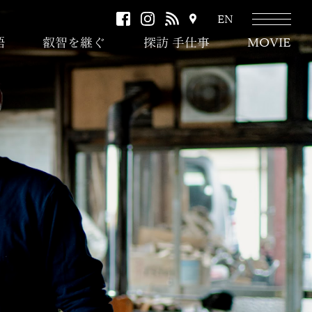
facebook
instagram
RSS
ア
EN
ク
語
叡智を継ぐ
探訪 手仕事
MOVIE
セ
ス