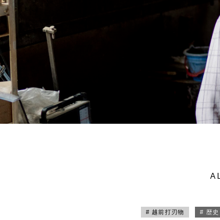
A
# 越前打刃物
# 歴史