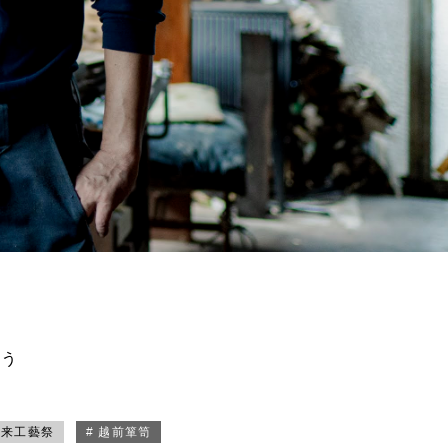
買う
未来工藝祭
# 越前箪笥