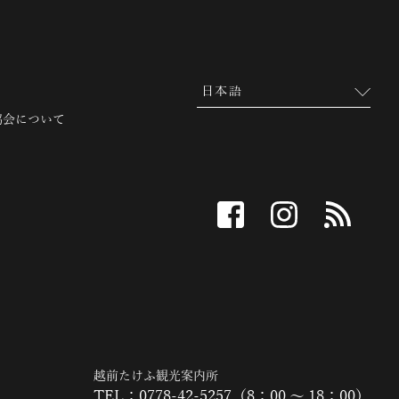
協会について
facebook
instagram
RSS
越前たけふ観光案内所
TEL：0778-42-5257（8：00 ～ 18：00）