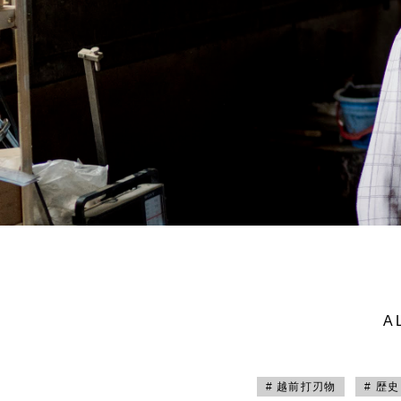
A
# 越前打刃物
# 歴史