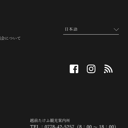
協会について
facebook
instagram
RSS
越前たけふ観光案内所
TEL：0778-42-5257（8：00 ～ 18：00）