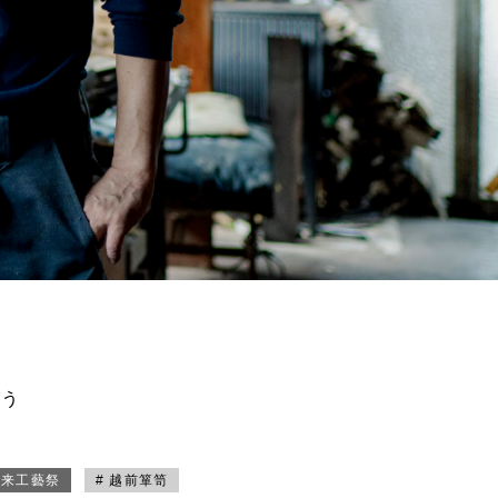
買う
未来工藝祭
# 越前箪笥