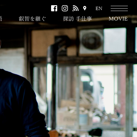
facebook
instagram
RSS
ア
EN
ク
語
叡智を継ぐ
探訪 手仕事
MOVIE
セ
ス