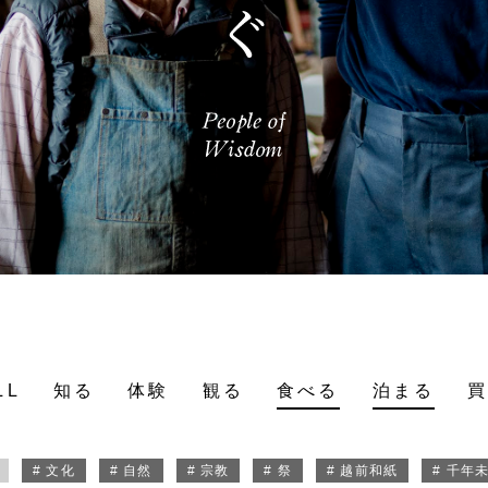
LL
知る
体験
観る
食べる
泊まる
# 文化
# 自然
# 宗教
# 祭
# 越前和紙
# 千年