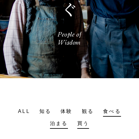
ALL
知る
体験
観る
食べる
泊まる
買う