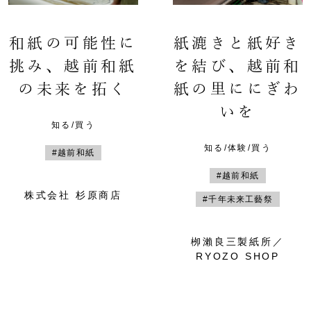
和紙の可能性に
紙漉きと紙好き
挑み、越前和紙
を結び、越前和
の未来を拓く
紙の里ににぎわ
いを
知る/買う
知る/体験/買う
#越前和紙
#越前和紙
株式会社 杉原商店
#千年未来工藝祭
栁瀨良三製紙所／
RYOZO SHOP