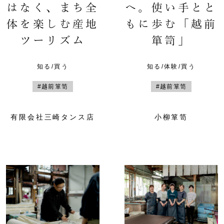
はなく、まち全
へ。使い手とと
体を楽しむ産地
もに歩む「越前
ツーリズム
箪笥」
知る/買う
知る/体験/買う
#越前箪笥
#越前箪笥
有限会社三崎タンス店
小柳箪笥