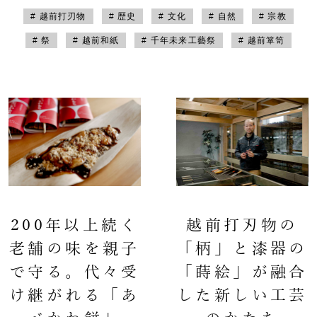
# 越前打刃物
# 歴史
# 文化
# 自然
# 宗教
# 祭
# 越前和紙
# 千年未来工藝祭
# 越前箪笥
200年以上続く
越前打刃物の
老舗の味を親子
「柄」と漆器の
で守る。代々受
「蒔絵」が融合
け継がれる「あ
した新しい工芸