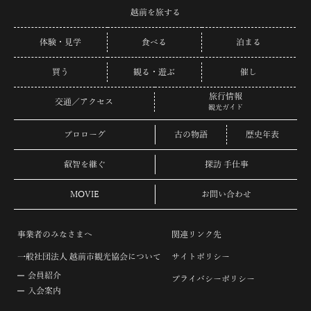
越前を旅する
体験・見学
食べる
泊まる
買う
観る・遊ぶ
催し
旅行情報
交通／アクセス
観光ガイド
プロローグ
古の物語
歴史年表
叡智を継ぐ
探訪 手仕事
MOVIE
お問い合わせ
事業者のみなさまへ
関連リンク先
一般社団法人 越前市観光協会について
サイトポリシー
会員紹介
プライバシーポリシー
入会案内