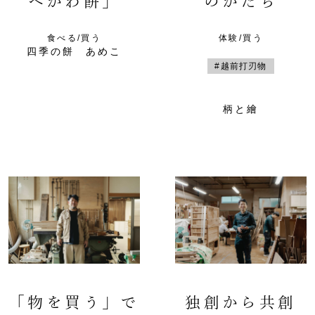
べかわ餅」
のかたち
食べる/買う
体験/買う
四季の餅 あめこ
#越前打刃物
柄と繪
「物を買う」で
独創から共創