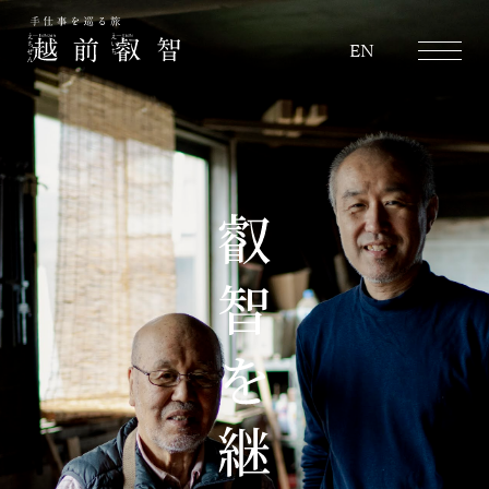
越前叡智
EN