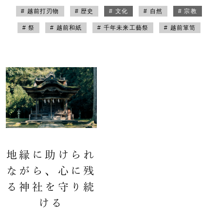
# 越前打刃物
# 歴史
# 文化
# 自然
# 宗教
# 祭
# 越前和紙
# 千年未来工藝祭
# 越前箪笥
地縁に助けられ
ながら、心に残
る神社を守り続
ける