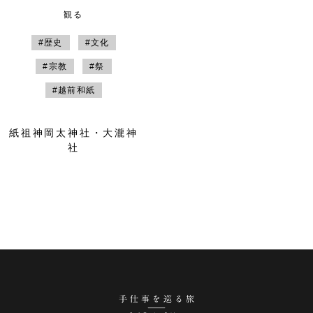
観る
#歴史
#文化
#宗教
#祭
#越前和紙
紙祖神岡太神社・大瀧神
社
手仕事を巡る旅 越