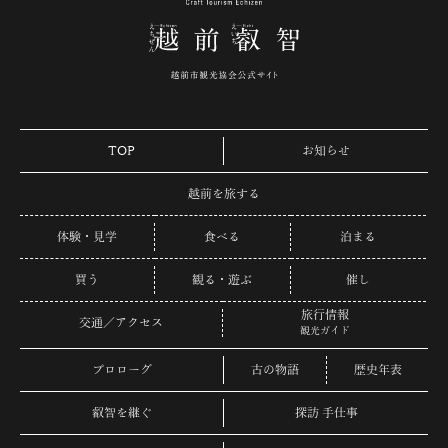
TOP
お知らせ
越前を旅する
体験・見学
食べる
泊まる
買う
観る・遊ぶ
催し
旅行情報
交通／アクセス
観光ガイド
プロローグ
古の物語
歴史年表
叡智を継ぐ
探訪 手仕事