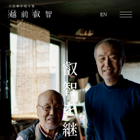
越前叡智
EN