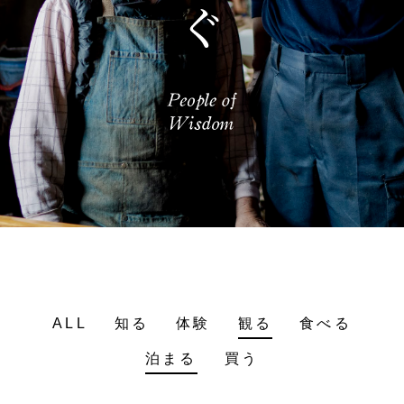
ALL
知る
体験
観る
食べる
泊まる
買う