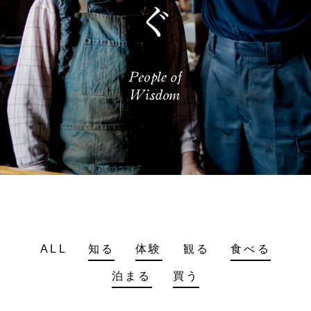
ALL
知る
体験
観る
食べる
泊まる
買う