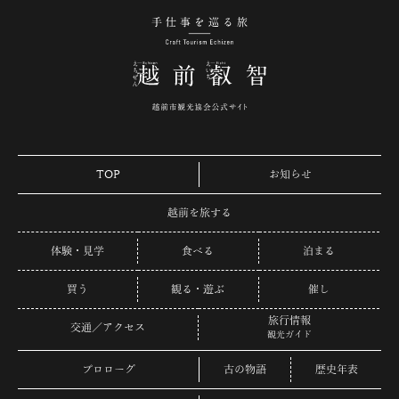
手仕事を巡る旅 越
TOP
お知らせ
越前を旅する
体験・見学
食べる
泊まる
買う
観る・遊ぶ
催し
旅行情報
交通／アクセス
観光ガイド
プロローグ
古の物語
歴史年表