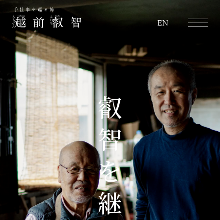
越前叡智
EN