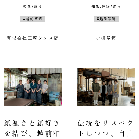
知る/買う
知る/体験/買う
#越前箪笥
#越前箪笥
有限会社三崎タンス店
小柳箪笥
紙漉きと紙好き
伝統をリスペク
を結び、越前和
トしつつ、自由