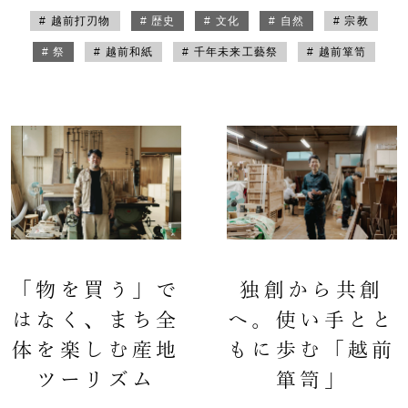
# 越前打刃物
# 歴史
# 文化
# 自然
# 宗教
# 祭
# 越前和紙
# 千年未来工藝祭
# 越前箪笥
「物を買う」で
独創から共創
はなく、まち全
へ。使い手とと
体を楽しむ産地
もに歩む「越前
ツーリズム
箪笥」