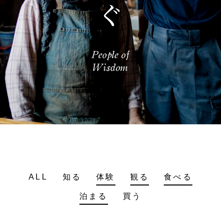
ALL
知る
体験
観る
食べる
泊まる
買う