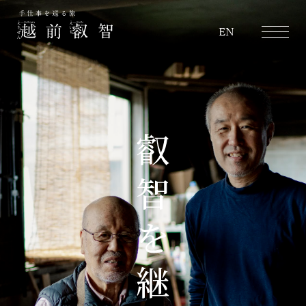
越前叡智
EN