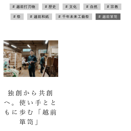
# 越前打刃物
# 歴史
# 文化
# 自然
# 宗教
# 祭
# 越前和紙
# 千年未来工藝祭
# 越前箪笥
独創から共創
へ。使い手とと
もに歩む「越前
箪笥」