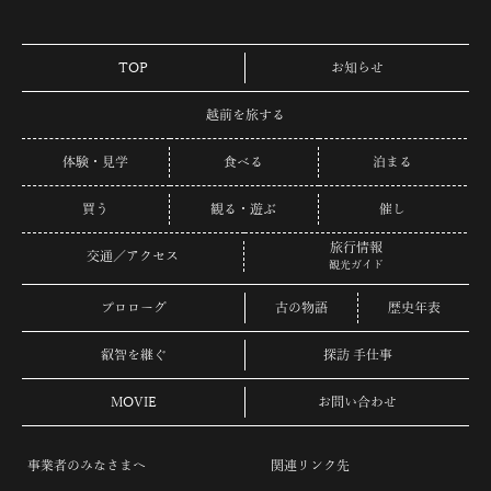
TOP
お知らせ
越前を旅する
体験・見学
食べる
泊まる
買う
観る・遊ぶ
催し
旅行情報
交通／アクセス
観光ガイド
プロローグ
古の物語
歴史年表
叡智を継ぐ
探訪 手仕事
MOVIE
お問い合わせ
事業者のみなさまへ
関連リンク先