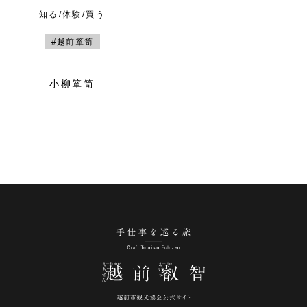
知る/体験/買う
#越前箪笥
小柳箪笥
手仕事を巡る旅 越