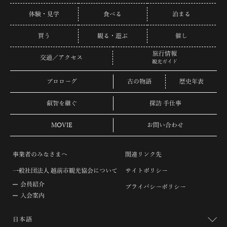
体験・見学
食べる
泊まる
買う
観る・遊ぶ
催し
旅行情報
交通／アクセス
観光ガイド
プロローグ
古の物語
歴史年表
叡智を継ぐ
探訪 手仕事
MOVIE
お問い合わせ
事業者のみなさまへ
関連リンク先
一般社団法人 越前市観光協会について
サイトポリシー
会員紹介
プライバシーポリシー
入会案内