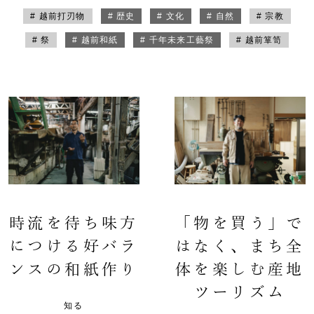
# 越前打刃物
# 歴史
# 文化
# 自然
# 宗教
# 祭
# 越前和紙
# 千年未来工藝祭
# 越前箪笥
時流を待ち味方
「物を買う」で
につける好バラ
はなく、まち全
ンスの和紙作り
体を楽しむ産地
ツーリズム
知る