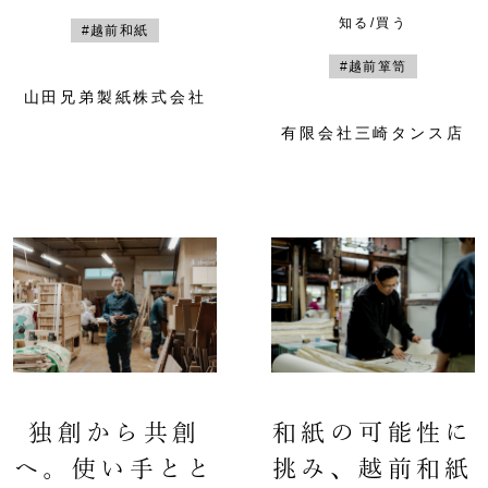
知る/買う
#越前和紙
#越前箪笥
山田兄弟製紙株式会社
有限会社三崎タンス店
独創から共創
和紙の可能性に
へ。使い手とと
挑み、越前和紙