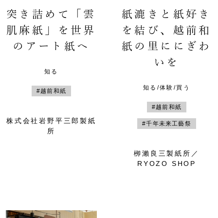
突き詰めて「雲
紙漉きと紙好き
肌麻紙」を世界
を結び、越前和
のアート紙へ
紙の里ににぎわ
いを
知る
知る/体験/買う
#越前和紙
#越前和紙
株式会社岩野平三郎製紙
#千年未来工藝祭
所
栁瀨良三製紙所／
RYOZO SHOP