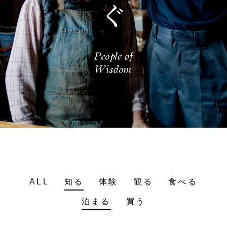
ALL
知る
体験
観る
食べる
泊まる
買う