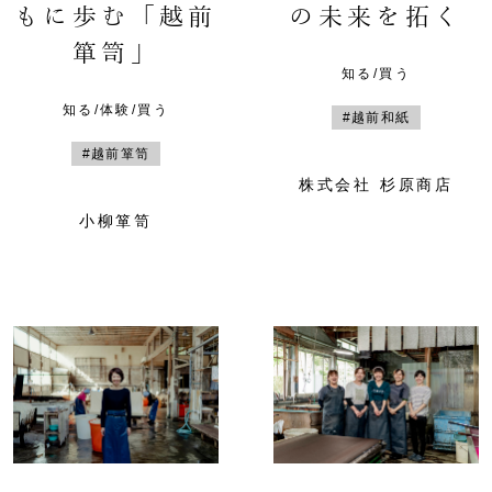
もに歩む「越前
の未来を拓く
箪笥」
知る/買う
知る/体験/買う
#越前和紙
#越前箪笥
株式会社 杉原商店
小柳箪笥