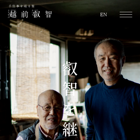
越前叡智
EN