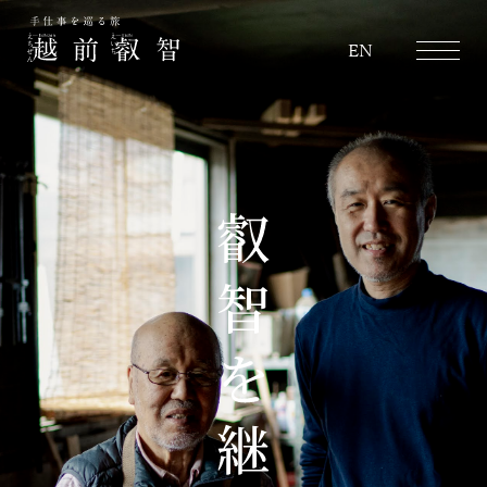
越前叡智
EN