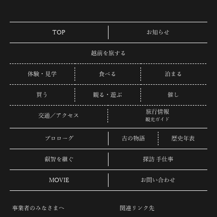
TOP
お知らせ
越前を旅する
体験・見学
食べる
泊まる
買う
観る・遊ぶ
催し
旅行情報
交通／アクセス
観光ガイド
プロローグ
古の物語
歴史年表
叡智を継ぐ
探訪 手仕事
MOVIE
お問い合わせ
事業者のみなさまへ
関連リンク先