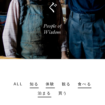
ALL
知る
体験
観る
食べる
泊まる
買う