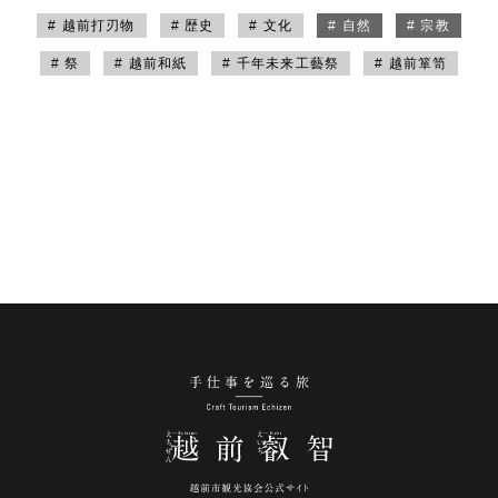
# 越前打刃物
# 歴史
# 文化
# 自然
# 宗教
# 祭
# 越前和紙
# 千年未来工藝祭
# 越前箪笥
手仕事を巡る旅 越