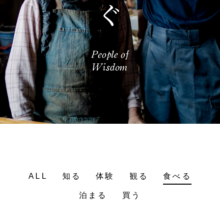
ALL
知る
体験
観る
食べる
泊まる
買う