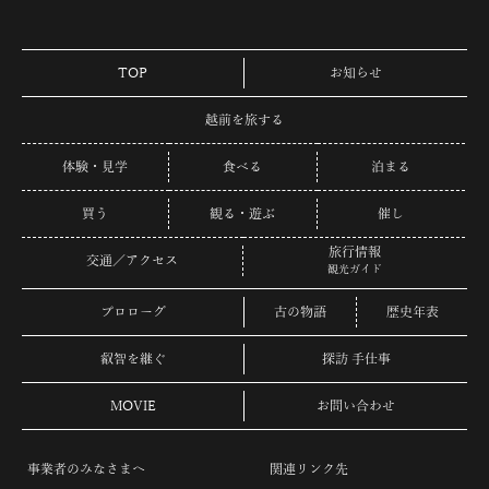
TOP
お知らせ
越前を旅する
体験・見学
食べる
泊まる
買う
観る・遊ぶ
催し
旅行情報
交通／アクセス
観光ガイド
プロローグ
古の物語
歴史年表
叡智を継ぐ
探訪 手仕事
MOVIE
お問い合わせ
事業者のみなさまへ
関連リンク先