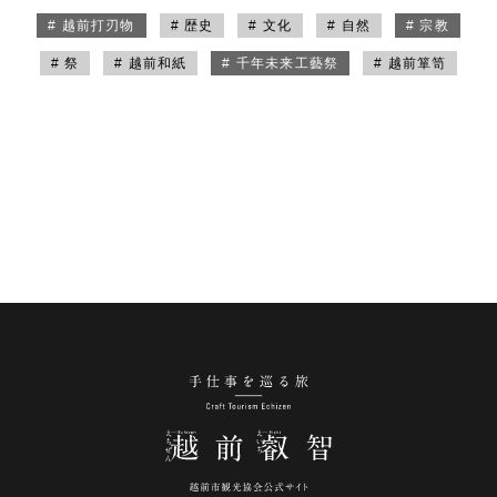
# 越前打刃物
# 歴史
# 文化
# 自然
# 宗教
# 祭
# 越前和紙
# 千年未来工藝祭
# 越前箪笥
手仕事を巡る旅 越