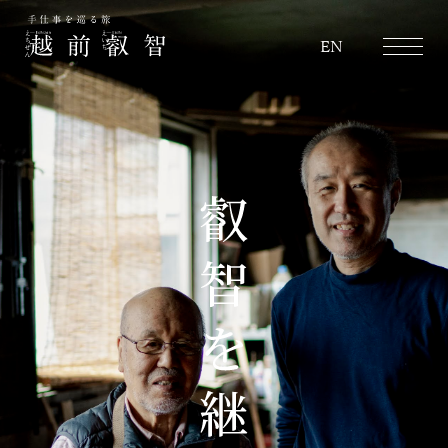
越前叡智
EN