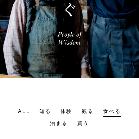
ALL
知る
体験
観る
食べる
泊まる
買う