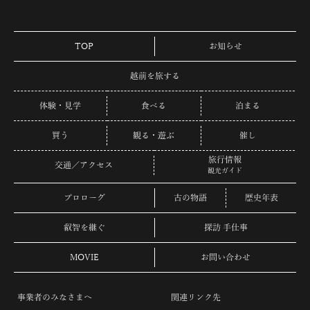
TOP
お知らせ
越前を旅する
体験・見学
食べる
泊まる
買う
観る・遊ぶ
催し
旅行情報
交通／アクセス
観光ガイド
プロローグ
古の物語
歴史年表
叡智を継ぐ
探訪 手仕事
MOVIE
お問い合わせ
事業者のみなさまへ
関連リンク先