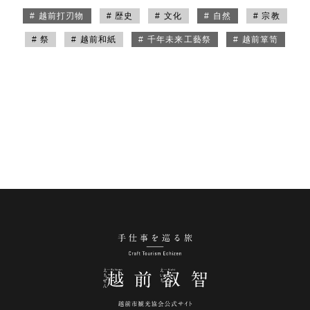
# 越前打刃物
# 歴史
# 文化
# 自然
# 宗教
# 祭
# 越前和紙
# 千年未来工藝祭
# 越前箪笥
手仕事を巡る旅 越