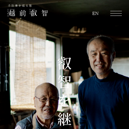
越前叡智
EN