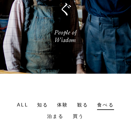
ALL
知る
体験
観る
食べる
泊まる
買う