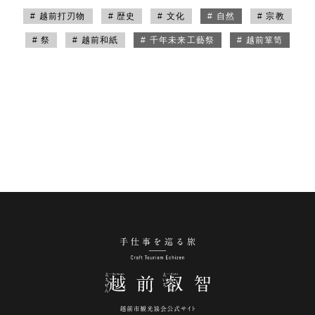
# 越前打刃物
# 歴史
# 文化
# 自然
# 宗教
# 祭
# 越前和紙
# 千年未来工藝祭
# 越前箪笥
手仕事を巡る旅 越