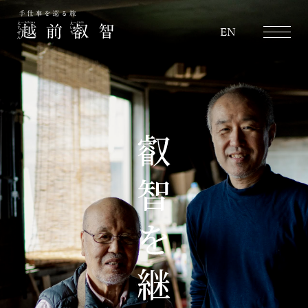
越前叡智
EN