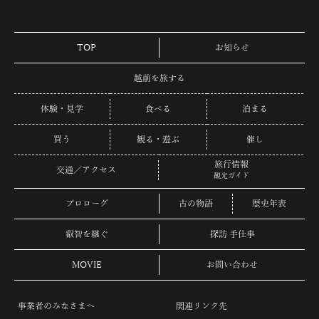
TOP
お知らせ
越前を旅する
体験・見学
食べる
泊まる
買う
観る・遊ぶ
催し
旅行情報
交通／アクセス
観光ガイド
プロローグ
古の物語
歴史年表
叡智を継ぐ
探訪 手仕事
MOVIE
お問い合わせ
事業者のみなさまへ
関連リンク先