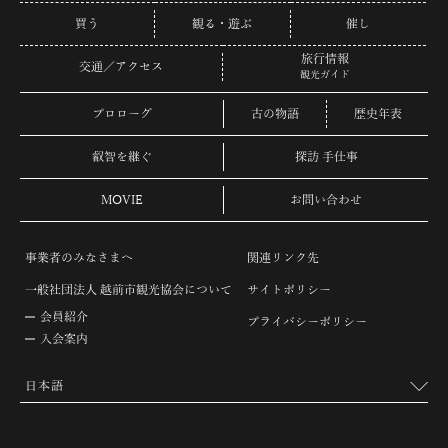
買う
観る・遊ぶ
催し
旅行情報
交通／アクセス
観光ガイド
プロローグ
古の物語
歴史年表
叡智を継ぐ
探訪 手仕事
MOVIE
お問い合わせ
事業者のみなさまへ
関連リンク先
一般社団法人 越前市観光協会について
サイトポリシー
会員紹介
プライバシーポリシー
入会案内