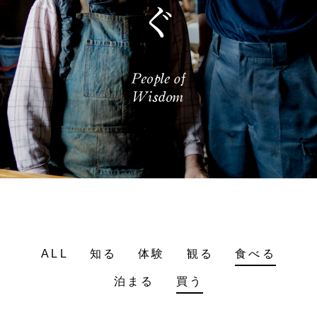
ALL
知る
体験
観る
食べる
泊まる
買う