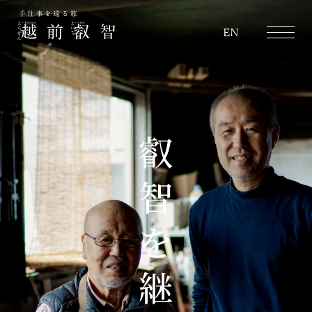
越前叡智
EN