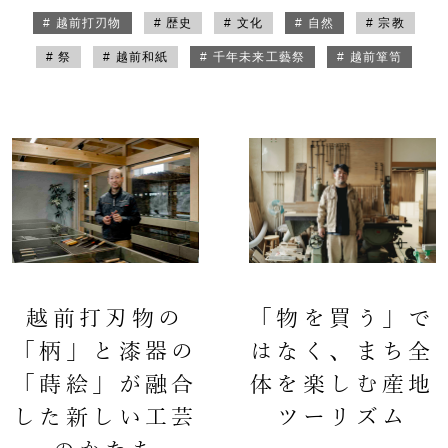
# 越前打刃物
# 歴史
# 文化
# 自然
# 宗教
# 祭
# 越前和紙
# 千年未来工藝祭
# 越前箪笥
越前打刃物の
「物を買う」で
「柄」と漆器の
はなく、まち全
「蒔絵」が融合
体を楽しむ産地
した新しい工芸
ツーリズム