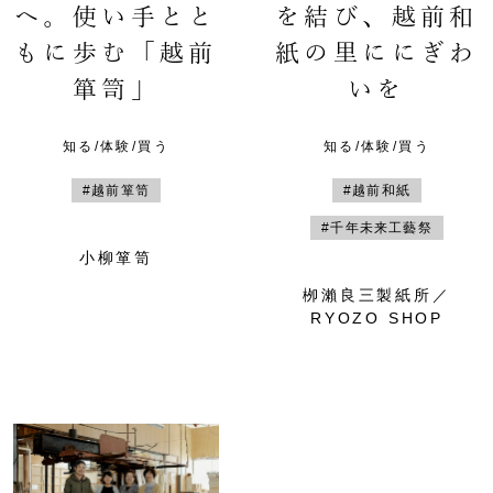
へ。使い手とと
を結び、越前和
もに歩む「越前
紙の里ににぎわ
箪笥」
いを
知る/体験/買う
知る/体験/買う
#越前箪笥
#越前和紙
#千年未来工藝祭
小柳箪笥
栁瀨良三製紙所／
RYOZO SHOP