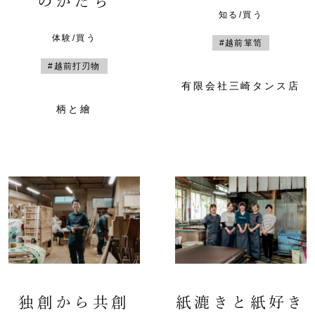
のかたち
知る/買う
体験/買う
#越前箪笥
#越前打刃物
有限会社三崎タンス店
柄と繪
独創から共創
紙漉きと紙好き