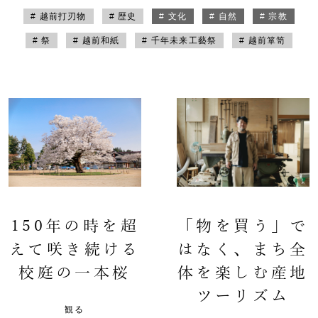
# 越前打刃物
# 歴史
# 文化
# 自然
# 宗教
# 祭
# 越前和紙
# 千年未来工藝祭
# 越前箪笥
150年の時を超
「物を買う」で
えて咲き続ける
はなく、まち全
校庭の一本桜
体を楽しむ産地
ツーリズム
観る