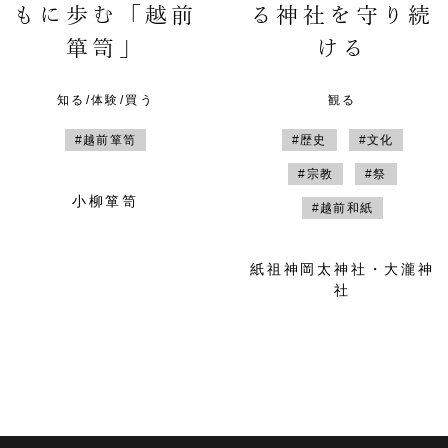
もに歩む「越前
る神社を守り続
箪笥」
ける
知る/体験/買う
観る
#越前箪笥
#歴史
#文化
#宗教
#祭
小柳箪笥
#越前和紙
紙祖神岡太神社・大瀧神
社