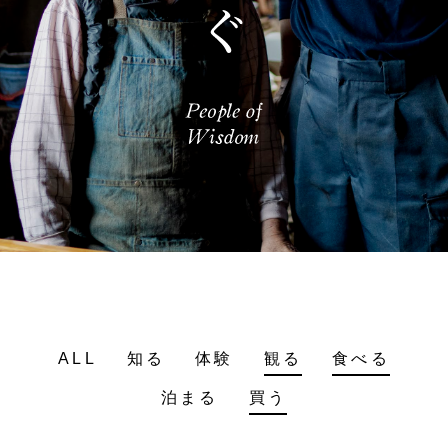
ALL
知る
体験
観る
食べる
泊まる
買う