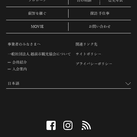
プロローグ
古の物語
歴史年表
叡智を継ぐ
探訪 手仕事
MOVIE
お問い合わせ
事業者のみなさまへ
関連リンク先
一般社団法人 越前市観光協会について
サイトポリシー
会員紹介
プライバシーポリシー
入会案内
facebook
instagram
RSS