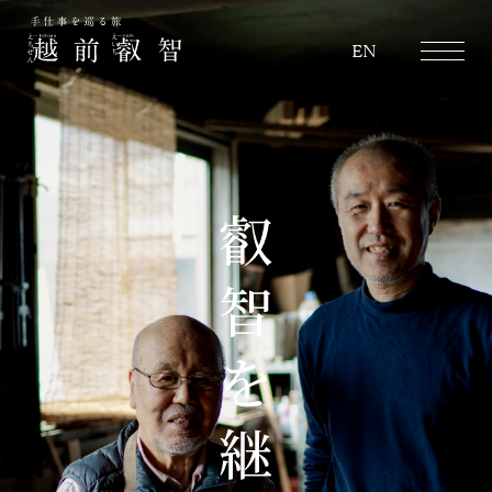
越前叡智
EN