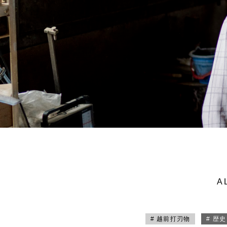
A
# 越前打刃物
# 歴史