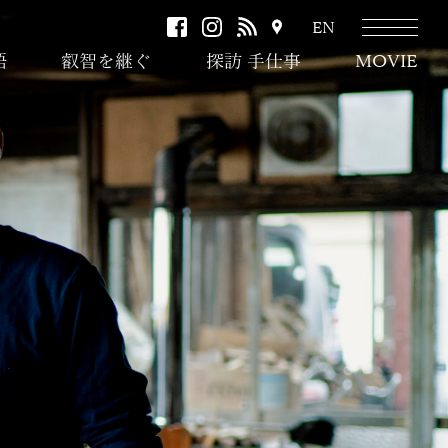
facebook
instagram
RSS
ア
EN
ク
語
叡智を継ぐ
探訪 手仕事
MOVIE
セ
ス