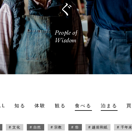
LL
知る
体験
観る
食べる
泊まる
# 文化
# 自然
# 宗教
# 祭
# 越前和紙
# 千年