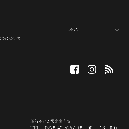
協会について
facebook
instagram
RSS
越前たけふ観光案内所
TEL：0778-42-5257（8：00 ～ 18：00）