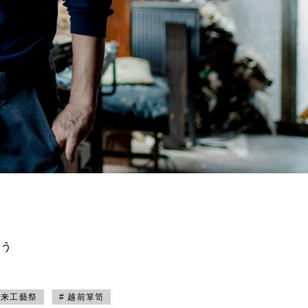
買う
未来工藝祭
# 越前箪笥