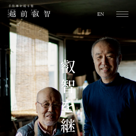
越前叡智
EN