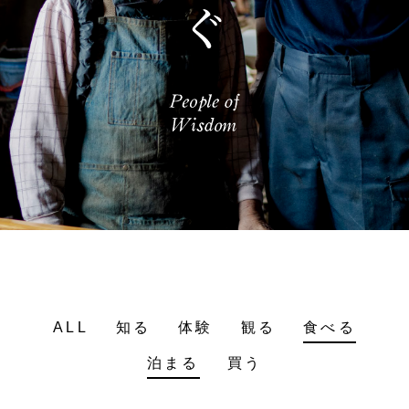
ALL
知る
体験
観る
食べる
泊まる
買う