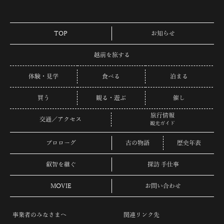
TOP
お知らせ
越前を旅する
体験・見学
食べる
泊まる
買う
観る・遊ぶ
催し
旅行情報
交通／アクセス
観光ガイド
プロローグ
古の物語
歴史年表
叡智を継ぐ
探訪 手仕事
MOVIE
お問い合わせ
事業者のみなさまへ
関連リンク先