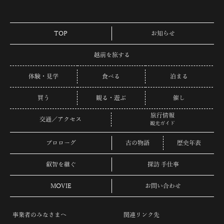
TOP
お知らせ
越前を旅する
体験・見学
食べる
泊まる
買う
観る・遊ぶ
催し
旅行情報
交通／アクセス
観光ガイド
プロローグ
古の物語
歴史年表
叡智を継ぐ
探訪 手仕事
MOVIE
お問い合わせ
事業者のみなさまへ
関連リンク先