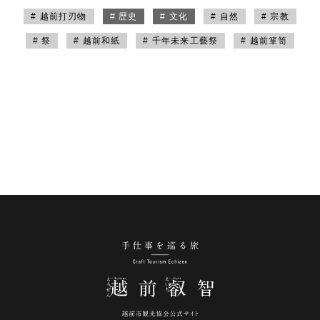
# 越前打刃物
# 歴史
# 文化
# 自然
# 宗教
# 祭
# 越前和紙
# 千年未来工藝祭
# 越前箪笥
手仕事を巡る旅 越