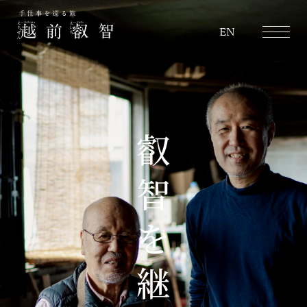
越前叡智
EN