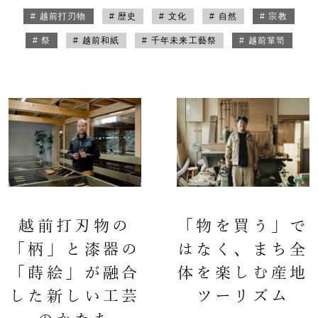
# 越前打刃物
# 歴史
# 文化
# 自然
# 宗教
# 祭
# 越前和紙
# 千年未来工藝祭
# 越前箪笥
越前打刃物の
「物を買う」で
「柄」と漆器の
はなく、まち全
「蒔絵」が融合
体を楽しむ産地
した新しい工芸
ツーリズム