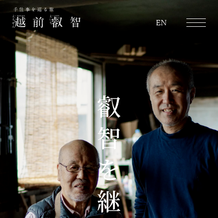
越前叡智
EN