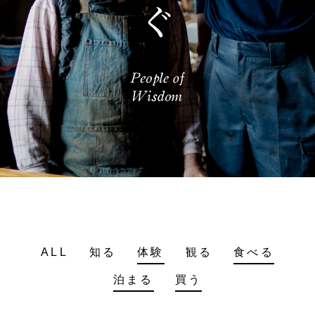
ALL
知る
体験
観る
食べる
泊まる
買う