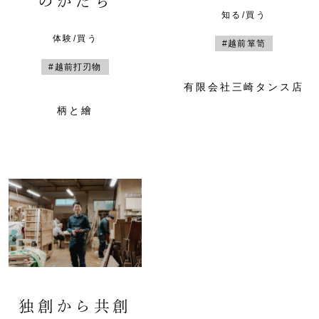
のかたち
知る/買う
体験/買う
#越前箪笥
#越前打刃物
有限会社三崎タンス店
柄と繪
独創から共創