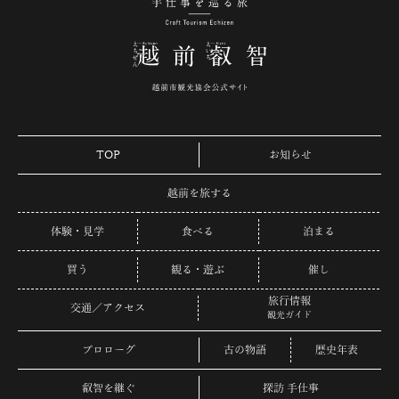
手仕事を巡る旅 越
TOP
お知らせ
越前を旅する
体験・見学
食べる
泊まる
買う
観る・遊ぶ
催し
旅行情報
交通／アクセス
観光ガイド
プロローグ
古の物語
歴史年表
叡智を継ぐ
探訪 手仕事