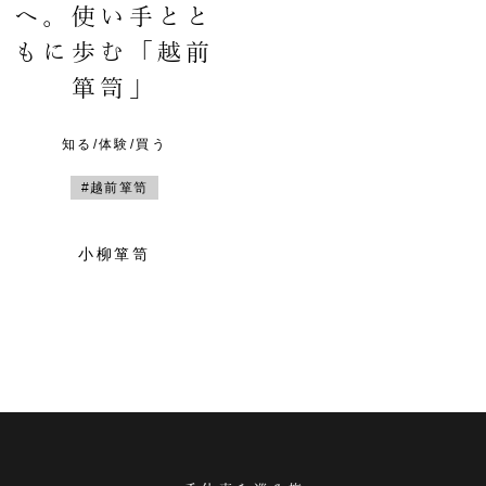
へ。使い手とと
もに歩む「越前
箪笥」
知る/体験/買う
#越前箪笥
小柳箪笥