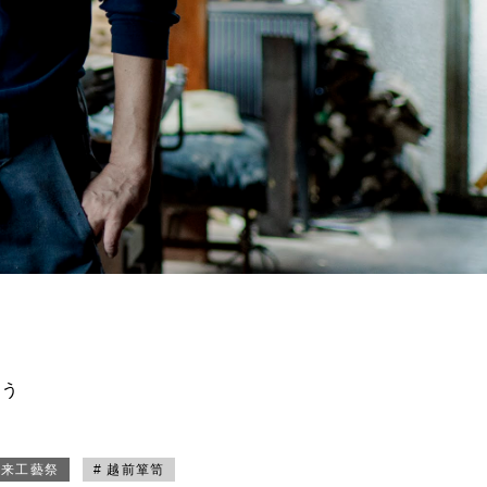
買う
未来工藝祭
# 越前箪笥