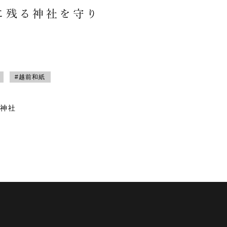
に残る神社を守り
#越前和紙
神社