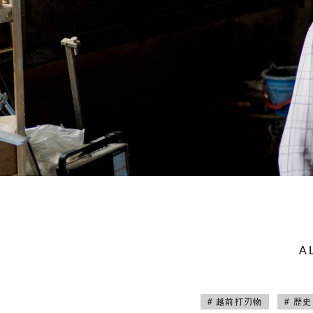
A
# 越前打刃物
# 歴史