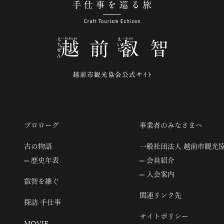
手仕事を巡る旅
プロローグ
事業者のみなさまへ
古の物語
一般社団法人 越前市観光
歴史年表
会員紹介
入会案内
叡智を継ぐ
関連リンク先
探訪 手仕事
サイトポリシー
MOVIE