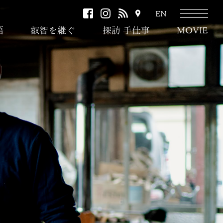
facebook
instagram
RSS
ア
EN
ク
語
叡智を継ぐ
探訪 手仕事
MOVIE
セ
ス