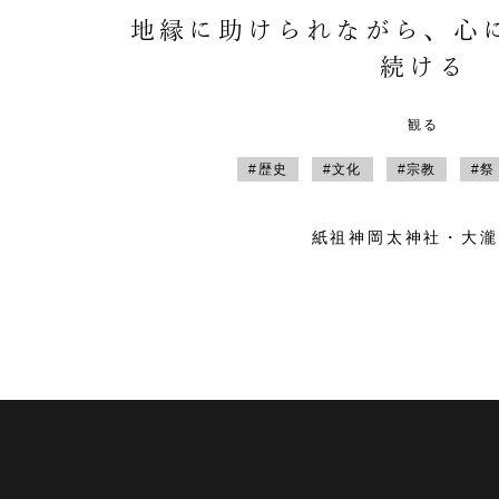
地縁に助けられながら、心
続ける
観る
#歴史
#文化
#宗教
#祭
紙祖神岡太神社・大瀧