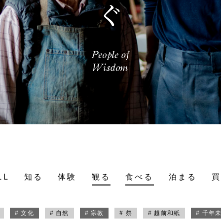
LL
知る
体験
観る
食べる
泊まる
# 文化
# 自然
# 宗教
# 祭
# 越前和紙
# 千年