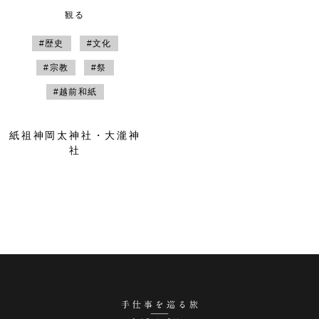
観る
#歴史
#文化
#宗教
#祭
#越前和紙
紙祖神岡太神社・大瀧神
社
手仕事を巡る旅 越