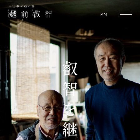
越前叡智
EN