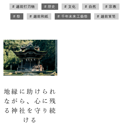
# 越前打刃物
# 歴史
# 文化
# 自然
# 宗教
# 祭
# 越前和紙
# 千年未来工藝祭
# 越前箪笥
地縁に助けられ
ながら、心に残
る神社を守り続
ける