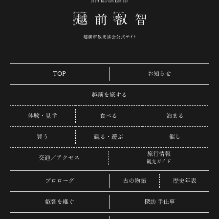
TOP
お知らせ
越前を旅する
体験・見学
食べる
泊まる
買う
観る・遊ぶ
催し
旅行情報
交通／アクセス
観光ガイド
プロローグ
古の物語
歴史年表
叡智を継ぐ
探訪 手仕事