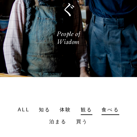
ALL
知る
体験
観る
食べる
泊まる
買う