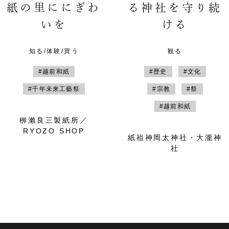
紙の里ににぎわ
る神社を守り続
いを
ける
知る/体験/買う
観る
#越前和紙
#歴史
#文化
#千年未来工藝祭
#宗教
#祭
#越前和紙
栁瀨良三製紙所／
RYOZO SHOP
紙祖神岡太神社・大瀧神
社