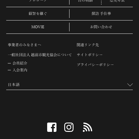
プロローグ
古の物語
歴史年表
叡智を継ぐ
探訪 手仕事
MOVIE
お問い合わせ
事業者のみなさまへ
関連リンク先
一般社団法人 越前市観光協会について
サイトポリシー
会員紹介
プライバシーポリシー
入会案内
facebook
instagram
RSS