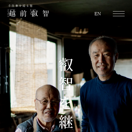
越前叡智
EN