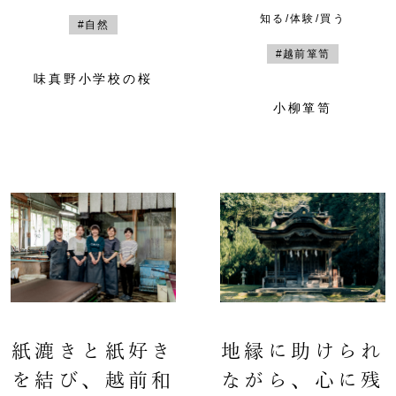
知る/体験/買う
#自然
#越前箪笥
味真野小学校の桜
小柳箪笥
紙漉きと紙好き
地縁に助けられ
を結び、越前和
ながら、心に残