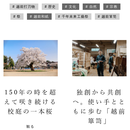
# 越前打刃物
# 歴史
# 文化
# 自然
# 宗教
# 祭
# 越前和紙
# 千年未来工藝祭
# 越前箪笥
150年の時を超
独創から共創
えて咲き続ける
へ。使い手とと
校庭の一本桜
もに歩む「越前
箪笥」
観る