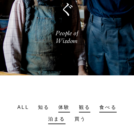
ALL
知る
体験
観る
食べる
泊まる
買う