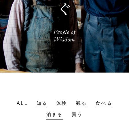
ALL
知る
体験
観る
食べる
泊まる
買う