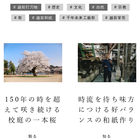
# 越前打刃物
# 歴史
# 文化
# 自然
# 宗教
# 祭
# 越前和紙
# 千年未来工藝祭
# 越前箪笥
150年の時を超
時流を待ち味方
えて咲き続ける
につける好バラ
校庭の一本桜
ンスの和紙作り
観る
知る