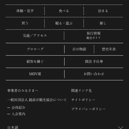
体験・見学
食べる
泊まる
買う
観る・遊ぶ
催し
旅行情報
交通／アクセス
観光ガイド
プロローグ
古の物語
歴史年表
叡智を継ぐ
探訪 手仕事
MOVIE
お問い合わせ
事業者のみなさまへ
関連リンク先
一般社団法人 越前市観光協会について
サイトポリシー
会員紹介
プライバシーポリシー
入会案内