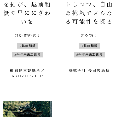
を結び、越前和
トしつつ、自由
紙の里ににぎわ
な挑戦でさらな
いを
る可能性を探る
知る/体験/買う
知る/買う
#越前和紙
#越前和紙
#千年未来工藝祭
#千年未来工藝祭
栁瀨良三製紙所／
株式会社 長田製紙所
RYOZO SHOP