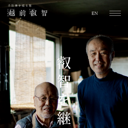
越前叡智
EN