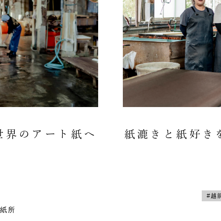
世界のアート紙へ
紙漉きと紙好き
#越
紙所