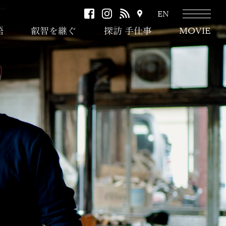
facebook
instagram
RSS
ア
EN
ク
語
叡智を継ぐ
探訪 手仕事
MOVIE
セ
ス