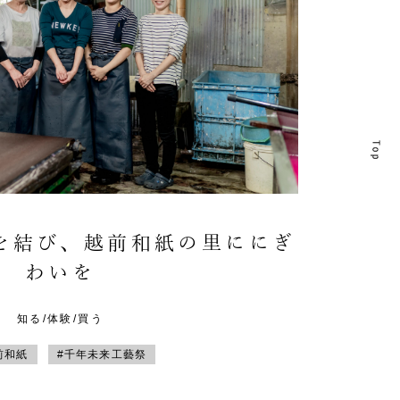
T
T
を結び、越前和紙の里ににぎ
わいを
知る/体験/買う
前和紙
#千年未来工藝祭