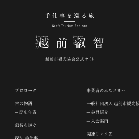
手仕事を巡る旅
プロローグ
事業者のみなさまへ
古の物語
一般社団法人 越前市観光
歴史年表
会員紹介
入会案内
叡智を継ぐ
関連リンク先
探訪 手仕事