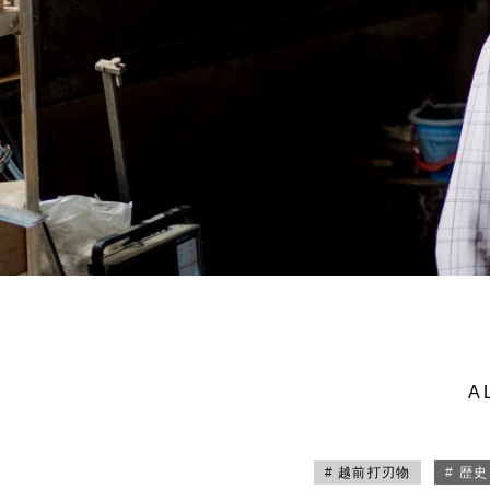
A
# 越前打刃物
# 歴史