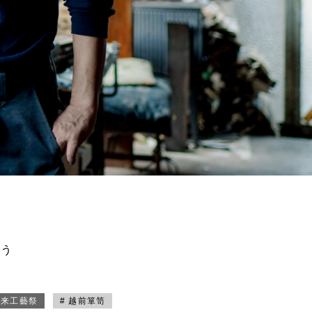
買う
未来工藝祭
# 越前箪笥