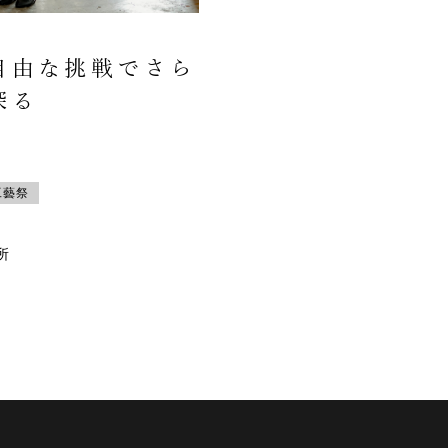
自由な挑戦でさら
探る
工藝祭
所