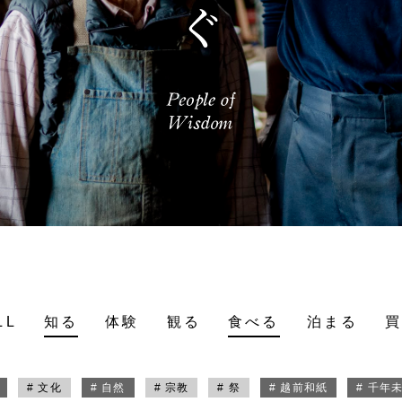
LL
知る
体験
観る
食べる
泊まる
# 文化
# 自然
# 宗教
# 祭
# 越前和紙
# 千年