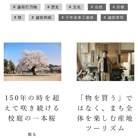
# 越前打刃物
# 歴史
# 文化
# 自然
# 宗教
# 祭
# 越前和紙
# 千年未来工藝祭
# 越前箪笥
150年の時を超
「物を買う」で
えて咲き続ける
はなく、まち全
校庭の一本桜
体を楽しむ産地
ツーリズム
観る