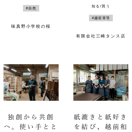
知る/買う
#自然
#越前箪笥
味真野小学校の桜
有限会社三崎タンス店
独創から共創
紙漉きと紙好き
へ。使い手とと
を結び、越前和