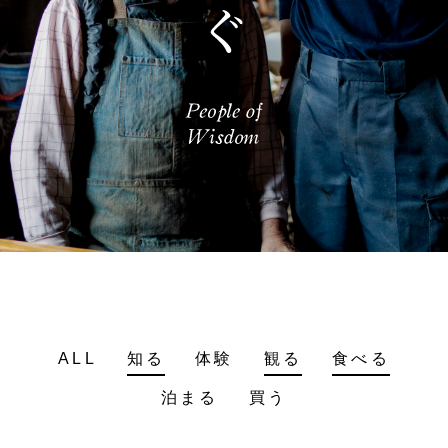
ALL
知る
体験
観る
食べる
泊まる
買う