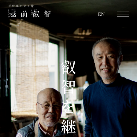
越前叡智
EN