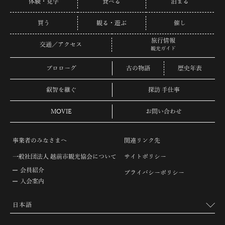
体験・見学
食べる
泊まる
買う
観る・遊ぶ
催し
旅行情報
交通／アクセス
観光ガイド
プロローグ
古の物語
歴史年表
叡智を継ぐ
探訪 手仕事
MOVIE
お問い合わせ
事業者のみなさまへ
関連リンク先
一般社団法人 越前市観光協会について
サイトポリシー
会員紹介
プライバシーポリシー
入会案内