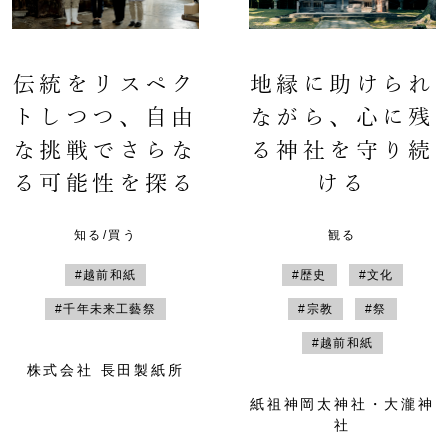
伝統をリスペク
地縁に助けられ
トしつつ、自由
ながら、心に残
な挑戦でさらな
る神社を守り続
る可能性を探る
ける
知る/買う
観る
#越前和紙
#歴史
#文化
#千年未来工藝祭
#宗教
#祭
#越前和紙
株式会社 長田製紙所
紙祖神岡太神社・大瀧神
社