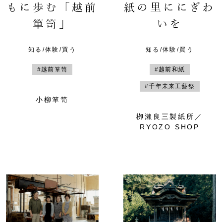
もに歩む「越前
紙の里ににぎわ
箪笥」
いを
知る/体験/買う
知る/体験/買う
#越前箪笥
#越前和紙
#千年未来工藝祭
小柳箪笥
栁瀨良三製紙所／
RYOZO SHOP