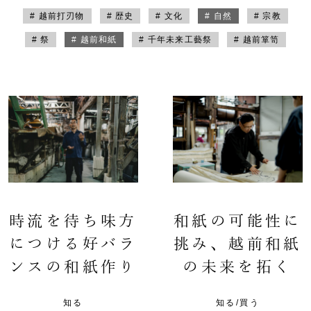
# 越前打刃物
# 歴史
# 文化
# 自然
# 宗教
# 祭
# 越前和紙
# 千年未来工藝祭
# 越前箪笥
時流を待ち味方
和紙の可能性に
につける好バラ
挑み、越前和紙
ンスの和紙作り
の未来を拓く
知る
知る/買う