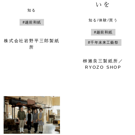
いを
知る
知る/体験/買う
#越前和紙
#越前和紙
株式会社岩野平三郎製紙
#千年未来工藝祭
所
栁瀨良三製紙所／
RYOZO SHOP