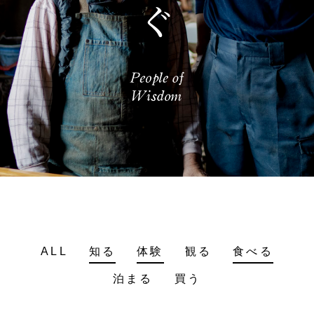
ALL
知る
体験
観る
食べる
泊まる
買う