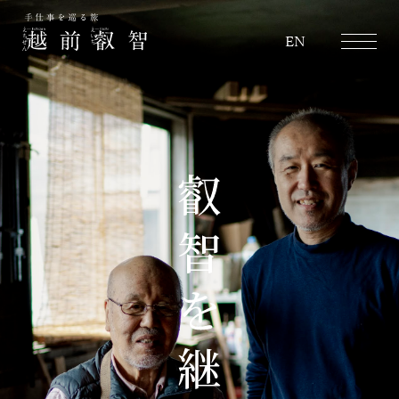
越前叡智
EN