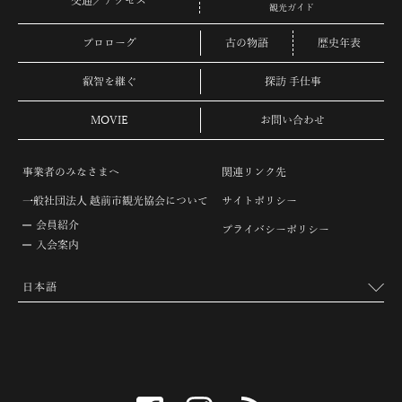
交通／アクセス
観光ガイド
プロローグ
古の物語
歴史年表
叡智を継ぐ
探訪 手仕事
MOVIE
お問い合わせ
事業者のみなさまへ
関連リンク先
一般社団法人 越前市観光協会について
サイトポリシー
会員紹介
プライバシーポリシー
入会案内
facebook
instagram
RSS