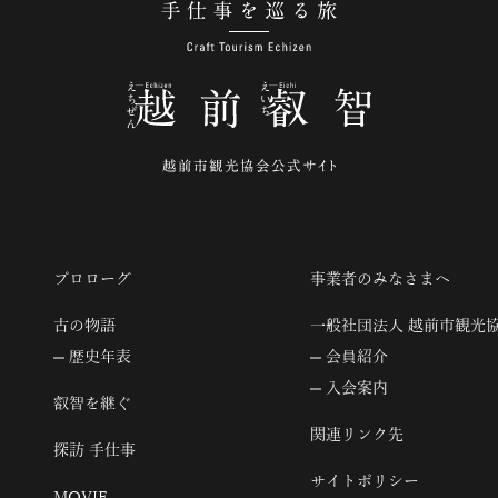
手仕事を巡る旅
プロローグ
事業者のみなさまへ
古の物語
一般社団法人 越前市観光
歴史年表
会員紹介
入会案内
叡智を継ぐ
関連リンク先
探訪 手仕事
サイトポリシー
MOVIE