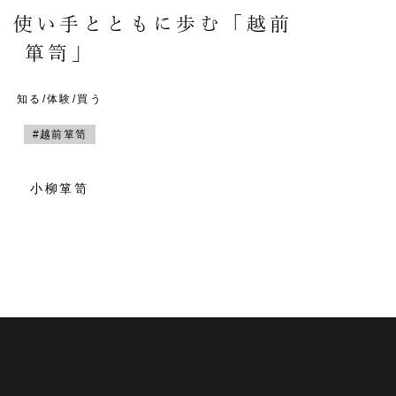
。使い手とともに歩む「越前
箪笥」
知る/体験/買う
#越前箪笥
小柳箪笥