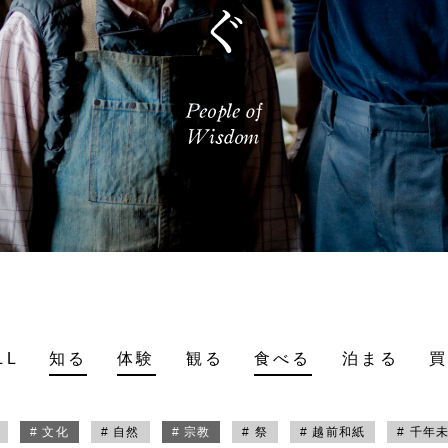
LL
知る
体験
観る
食べる
泊まる
# 文化
# 自然
# 宗教
# 祭
# 越前和紙
# 千年