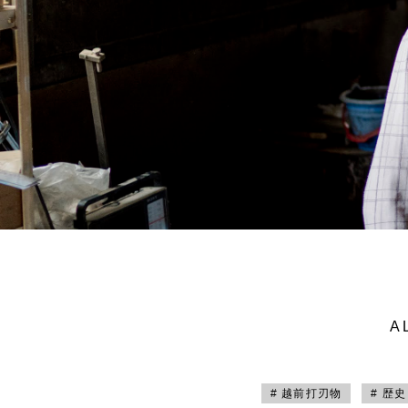
A
# 越前打刃物
# 歴史