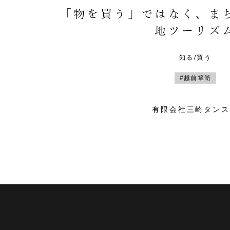
「物を買う」ではなく、ま
地ツーリズ
知る/買う
#越前箪笥
有限会社三崎タンス