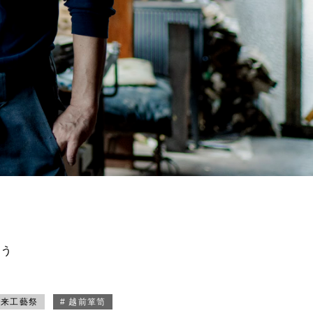
買う
未来工藝祭
# 越前箪笥