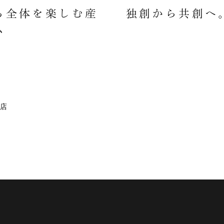
ち全体を楽しむ産
独創から共創へ
ム
店