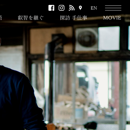
facebook
instagram
RSS
ア
EN
ク
語
叡智を継ぐ
探訪 手仕事
MOVIE
セ
ス