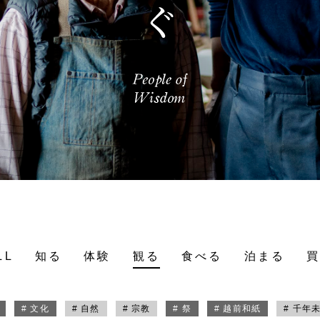
LL
知る
体験
観る
食べる
泊まる
# 文化
# 自然
# 宗教
# 祭
# 越前和紙
# 千年