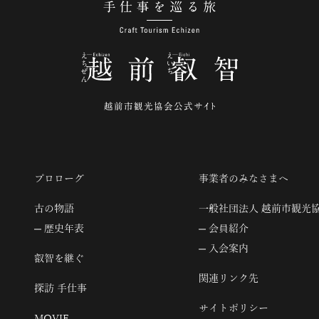
手仕事を巡る旅
プロローグ
事業者のみなさまへ
古の物語
一般社団法人 越前市観光
歴史年表
会員紹介
入会案内
叡智を継ぐ
関連リンク先
探訪 手仕事
サイトポリシー
MOVIE