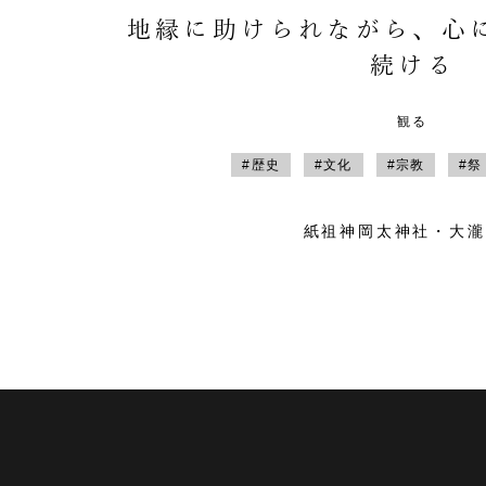
地縁に助けられながら、心
続ける
観る
#歴史
#文化
#宗教
#祭
紙祖神岡太神社・大瀧