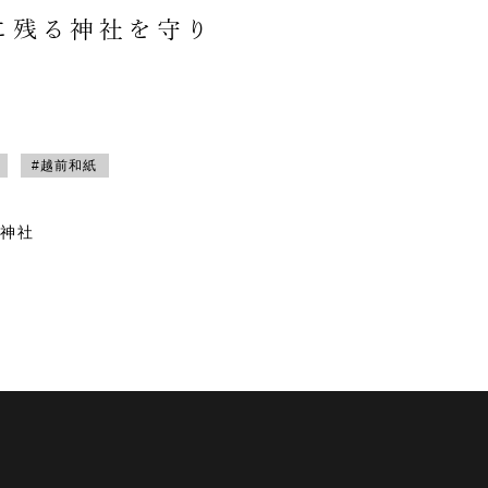
に残る神社を守り
#越前和紙
神社