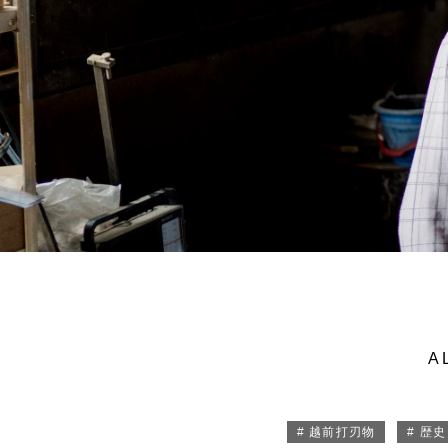
A
# 越前打刃物
# 歴史