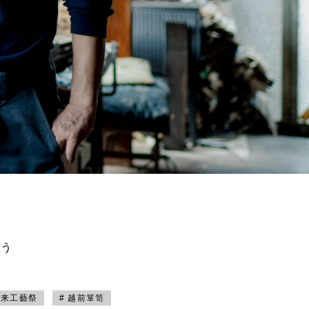
買う
未来工藝祭
# 越前箪笥