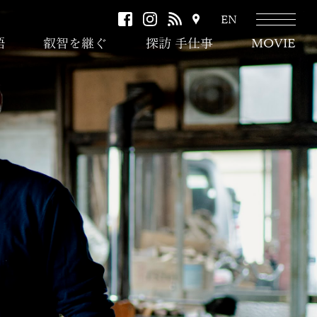
facebook
instagram
RSS
ア
EN
ク
語
叡智を継ぐ
探訪 手仕事
MOVIE
セ
ス