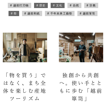
# 越前打刃物
# 歴史
# 文化
# 自然
# 宗教
# 祭
# 越前和紙
# 千年未来工藝祭
# 越前箪笥
「物を買う」で
独創から共創
はなく、まち全
へ。使い手とと
体を楽しむ産地
もに歩む「越前
ツーリズム
箪笥」