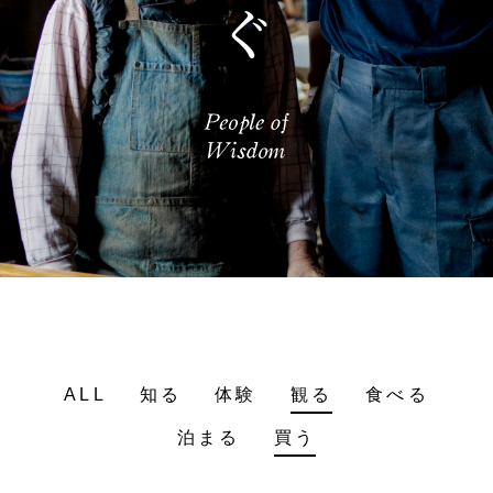
ALL
知る
体験
観る
食べる
泊まる
買う