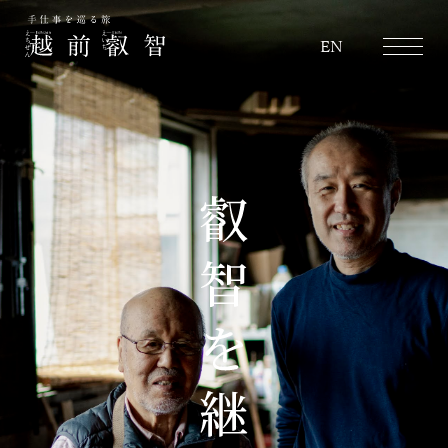
越前叡智
EN