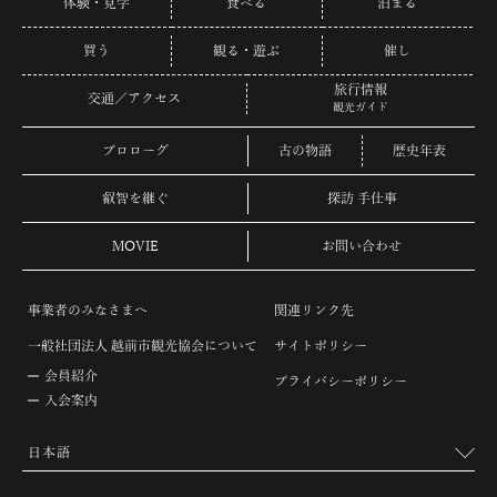
体験・見学
食べる
泊まる
買う
観る・遊ぶ
催し
旅行情報
交通／アクセス
観光ガイド
プロローグ
古の物語
歴史年表
叡智を継ぐ
探訪 手仕事
MOVIE
お問い合わせ
事業者のみなさまへ
関連リンク先
一般社団法人 越前市観光協会について
サイトポリシー
会員紹介
プライバシーポリシー
入会案内