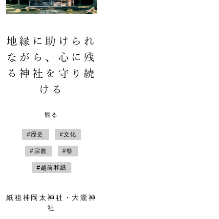
地縁に助けられ
ながら、心に残
る神社を守り続
ける
観る
#歴史
#文化
#宗教
#祭
#越前和紙
紙祖神岡太神社・大瀧神
社