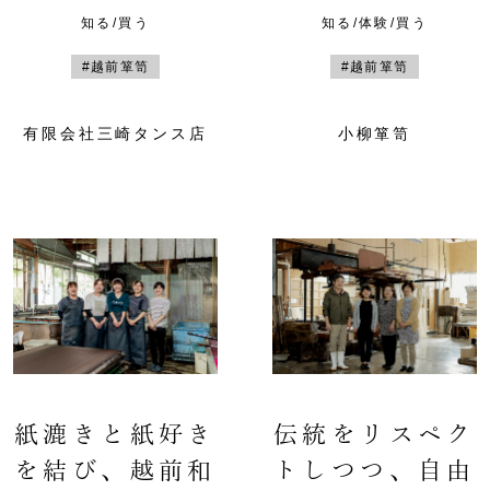
知る/買う
知る/体験/買う
#越前箪笥
#越前箪笥
有限会社三崎タンス店
小柳箪笥
紙漉きと紙好き
伝統をリスペク
を結び、越前和
トしつつ、自由