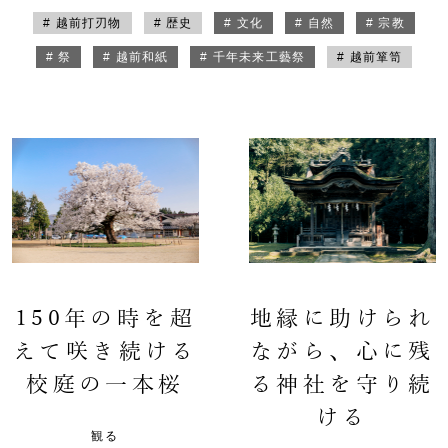
# 越前打刃物
# 歴史
# 文化
# 自然
# 宗教
# 祭
# 越前和紙
# 千年未来工藝祭
# 越前箪笥
150年の時を超
地縁に助けられ
えて咲き続ける
ながら、心に残
校庭の一本桜
る神社を守り続
ける
観る