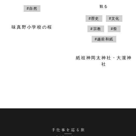
観る
#自然
#歴史
#文化
味真野小学校の桜
#宗教
#祭
#越前和紙
紙祖神岡太神社・大瀧神
社
手仕事を巡る旅 越