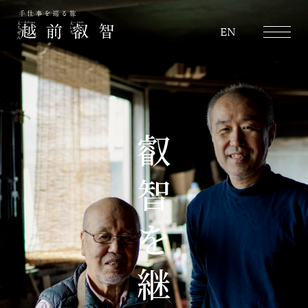
越前叡智
EN