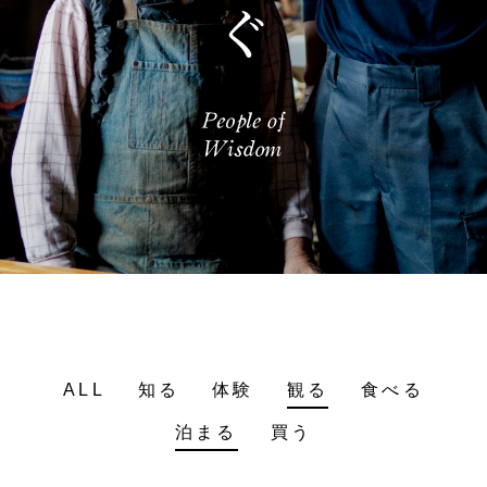
ALL
知る
体験
観る
食べる
泊まる
買う