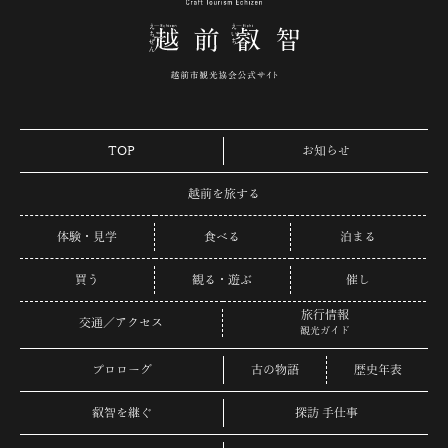
TOP
お知らせ
越前を旅する
体験・見学
食べる
泊まる
買う
観る・遊ぶ
催し
旅行情報
交通／アクセス
観光ガイド
プロローグ
古の物語
歴史年表
叡智を継ぐ
探訪 手仕事