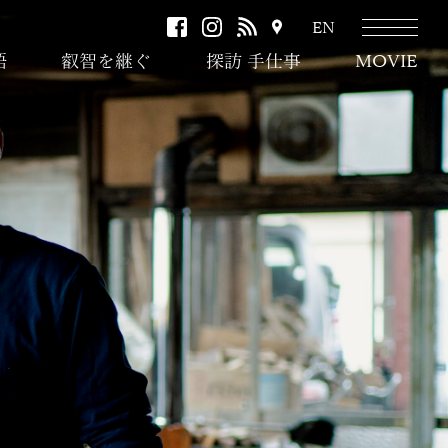
facebook
instagram
RSS
ア
EN
ク
語
叡智を継ぐ
探訪 手仕事
MOVIE
セ
ス