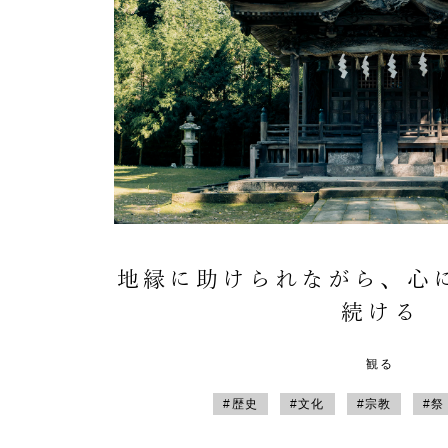
地縁に助けられながら、心
続ける
観る
#歴史
#文化
#宗教
#祭