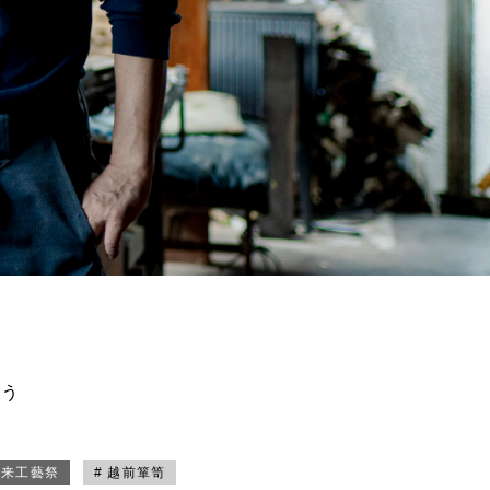
買う
未来工藝祭
# 越前箪笥