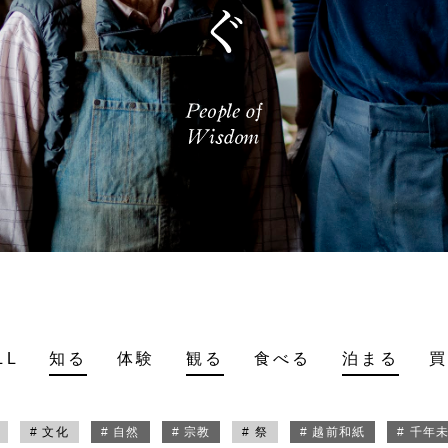
LL
知る
体験
観る
食べる
泊まる
# 文化
# 自然
# 宗教
# 祭
# 越前和紙
# 千年