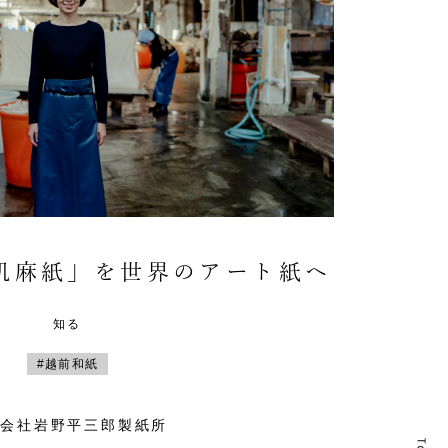
肌麻紙」を世界のアート紙へ
知る
#越前和紙
式会社岩野平三郎製紙所
T
T