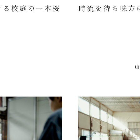
ける校庭の一本桜
時流を待ち味方