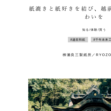
紙漉きと紙好きを結び、越
わいを
知る/体験/買う
#越前和紙
#千年未来
栁瀨良三製紙所／RYOZO