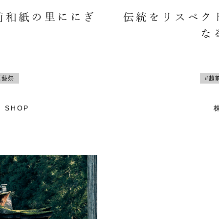
前和紙の里ににぎ
伝統をリスペク
な
工藝祭
#越
 SHOP