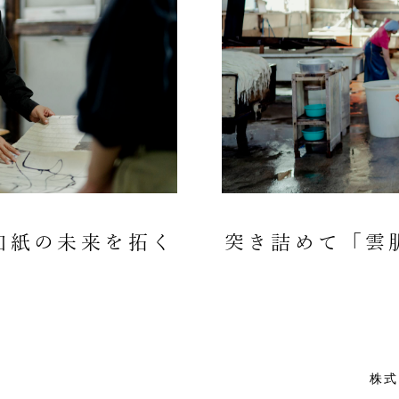
和紙の未来を拓く
突き詰めて「雲
店
株