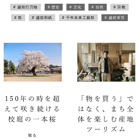
# 越前打刃物
# 歴史
# 文化
# 自然
# 宗教
# 祭
# 越前和紙
# 千年未来工藝祭
# 越前箪笥
150年の時を超
「物を買う」で
えて咲き続ける
はなく、まち全
校庭の一本桜
体を楽しむ産地
ツーリズム
観る