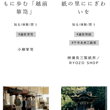
もに歩む「越前
紙の里ににぎわ
箪笥」
いを
知る/体験/買う
知る/体験/買う
#越前箪笥
#越前和紙
#千年未来工藝祭
小柳箪笥
栁瀨良三製紙所／
RYOZO SHOP