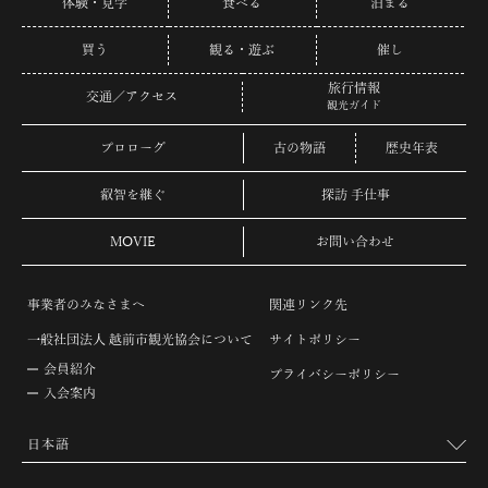
体験・見学
食べる
泊まる
買う
観る・遊ぶ
催し
旅行情報
交通／アクセス
観光ガイド
プロローグ
古の物語
歴史年表
叡智を継ぐ
探訪 手仕事
MOVIE
お問い合わせ
事業者のみなさまへ
関連リンク先
一般社団法人 越前市観光協会について
サイトポリシー
会員紹介
プライバシーポリシー
入会案内