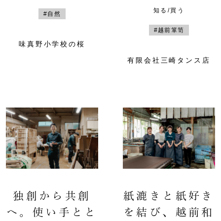
知る/買う
#自然
#越前箪笥
味真野小学校の桜
有限会社三崎タンス店
独創から共創
紙漉きと紙好き
へ。使い手とと
を結び、越前和