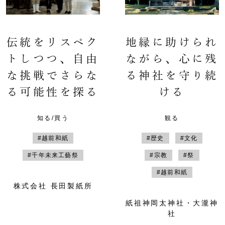
伝統をリスペク
地縁に助けられ
トしつつ、自由
ながら、心に残
な挑戦でさらな
る神社を守り続
る可能性を探る
ける
知る/買う
観る
#越前和紙
#歴史
#文化
#千年未来工藝祭
#宗教
#祭
#越前和紙
株式会社 長田製紙所
紙祖神岡太神社・大瀧神
社