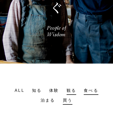
ALL
知る
体験
観る
食べる
泊まる
買う