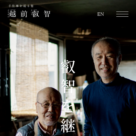
越前叡智
EN