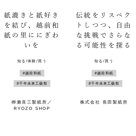
紙漉きと紙好き
伝統をリスペク
を結び、越前和
トしつつ、自由
紙の里ににぎわ
な挑戦でさらな
いを
る可能性を探る
知る/体験/買う
知る/買う
#越前和紙
#越前和紙
#千年未来工藝祭
#千年未来工藝祭
栁瀨良三製紙所／
株式会社 長田製紙所
RYOZO SHOP