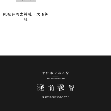
紙祖神岡太神社・大瀧神
社
手仕事を巡る旅 越