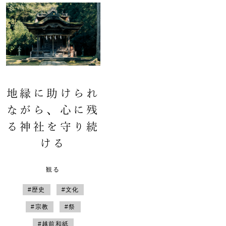
地縁に助けられ
ながら、心に残
る神社を守り続
ける
観る
#歴史
#文化
#宗教
#祭
#越前和紙