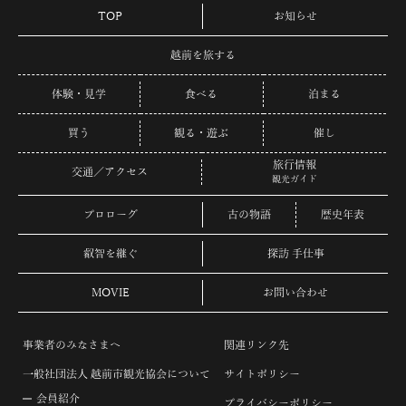
TOP
お知らせ
越前を旅する
体験・見学
食べる
泊まる
買う
観る・遊ぶ
催し
旅行情報
交通／アクセス
観光ガイド
プロローグ
古の物語
歴史年表
叡智を継ぐ
探訪 手仕事
MOVIE
お問い合わせ
事業者のみなさまへ
関連リンク先
一般社団法人 越前市観光協会について
サイトポリシー
会員紹介
プライバシーポリシー