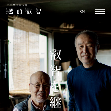
越前叡智
EN