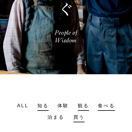
ALL
知る
体験
観る
食べる
泊まる
買う