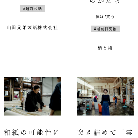
のかたち
#越前和紙
体験/買う
山田兄弟製紙株式会社
#越前打刃物
柄と繪
和紙の可能性に
突き詰めて「雲