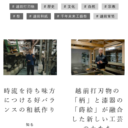
# 越前打刃物
# 歴史
# 文化
# 自然
# 宗教
# 祭
# 越前和紙
# 千年未来工藝祭
# 越前箪笥
時流を待ち味方
越前打刃物の
につける好バラ
「柄」と漆器の
ンスの和紙作り
「蒔絵」が融合
した新しい工芸
知る