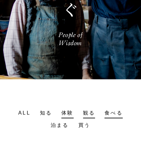
ALL
知る
体験
観る
食べる
泊まる
買う