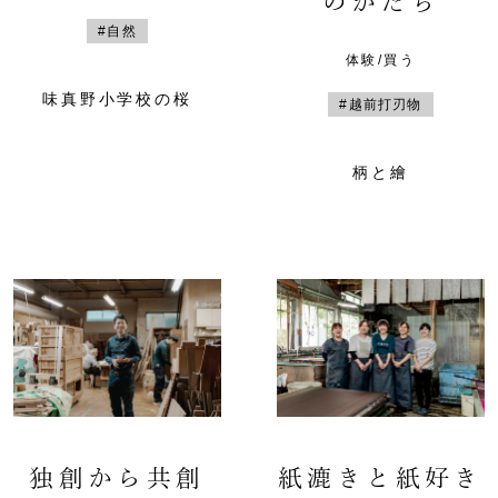
のかたち
#自然
体験/買う
味真野小学校の桜
#越前打刃物
柄と繪
独創から共創
紙漉きと紙好き