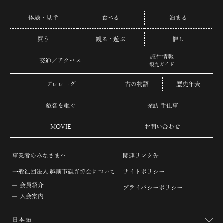
体験・見学
食べる
泊まる
買う
観る・遊ぶ
催し
旅行情報
交通／アクセス
観光ガイド
プロローグ
古の物語
歴史年表
叡智を継ぐ
探訪 手仕事
MOVIE
お問い合わせ
事業者のみなさまへ
関連リンク先
一般社団法人 越前市観光協会について
サイトポリシー
会員紹介
プライバシーポリシー
入会案内