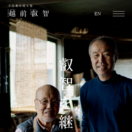
越前叡智
EN