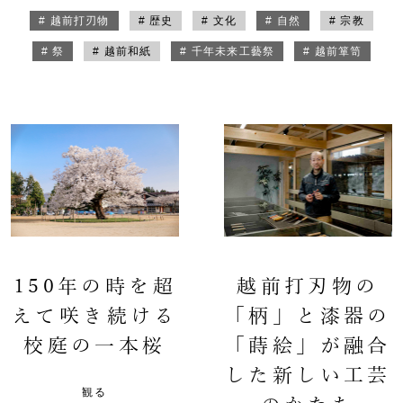
# 越前打刃物
# 歴史
# 文化
# 自然
# 宗教
# 祭
# 越前和紙
# 千年未来工藝祭
# 越前箪笥
150年の時を超
越前打刃物の
えて咲き続ける
「柄」と漆器の
校庭の一本桜
「蒔絵」が融合
した新しい工芸
観る