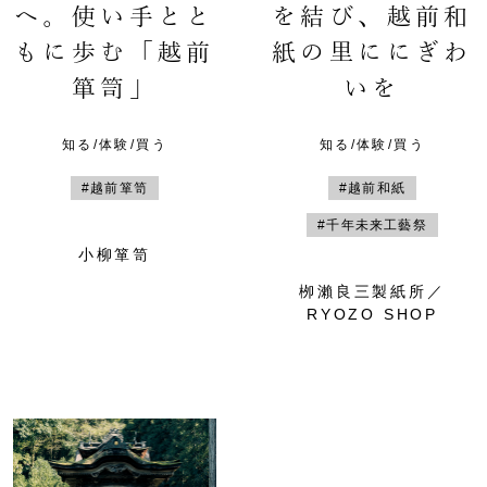
へ。使い手とと
を結び、越前和
もに歩む「越前
紙の里ににぎわ
箪笥」
いを
知る/体験/買う
知る/体験/買う
#越前箪笥
#越前和紙
#千年未来工藝祭
小柳箪笥
栁瀨良三製紙所／
RYOZO SHOP