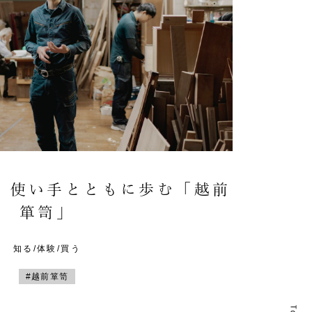
。使い手とともに歩む「越前
箪笥」
知る/体験/買う
#越前箪笥
T
T