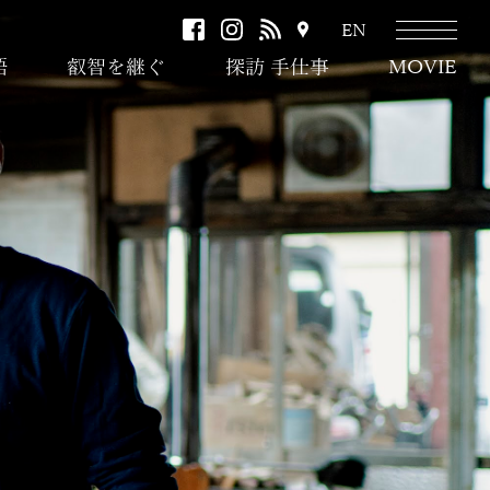
facebook
instagram
RSS
ア
EN
ク
語
叡智を継ぐ
探訪 手仕事
MOVIE
セ
ス