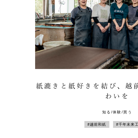
紙漉きと紙好きを結び、越
わいを
知る/体験/買う
#越前和紙
#千年未来