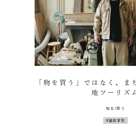
「物を買う」ではなく、ま
地ツーリズ
知る/買う
#越前箪笥