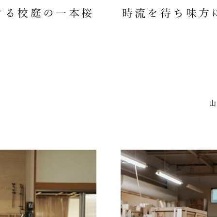
ける校庭の一本桜
時流を待ち味方