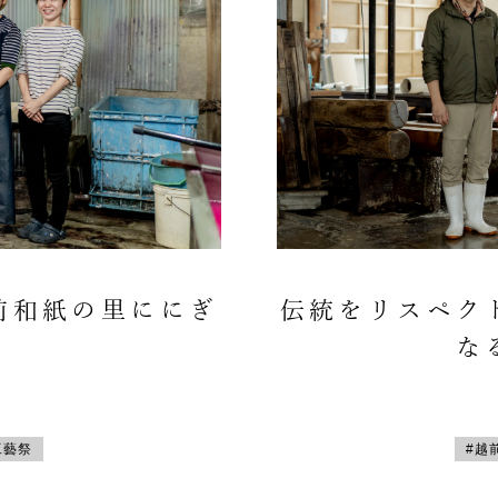
前和紙の里ににぎ
伝統をリスペク
な
工藝祭
#越