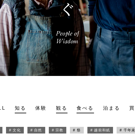
LL
知る
体験
観る
食べる
泊まる
# 文化
# 自然
# 宗教
# 祭
# 越前和紙
# 千年