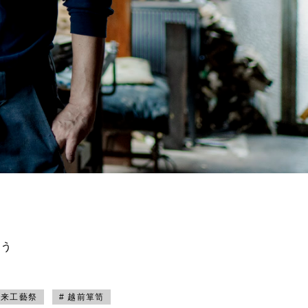
買う
未来工藝祭
# 越前箪笥