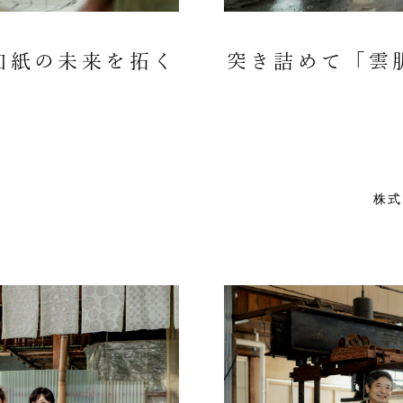
和紙の未来を拓く
突き詰めて「雲
店
株