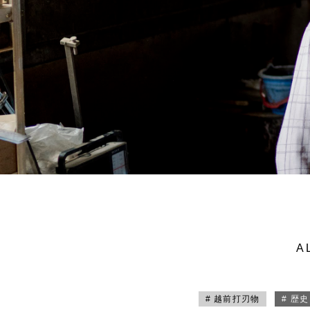
A
# 越前打刃物
# 歴史