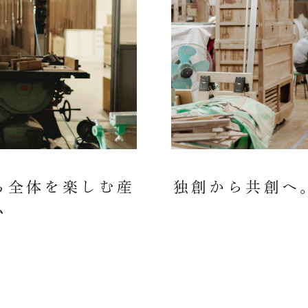
ち全体を楽しむ産
独創から共創へ
ム