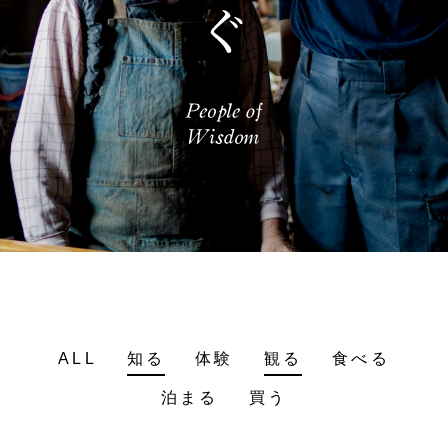
ALL
知る
体験
観る
食べる
泊まる
買う