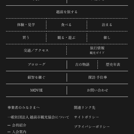
越前を旅する
体験・見学
食べる
泊まる
買う
観る・遊ぶ
催し
旅行情報
交通／アクセス
観光ガイド
プロローグ
古の物語
歴史年表
叡智を継ぐ
探訪 手仕事
MOVIE
お問い合わせ
事業者のみなさまへ
関連リンク先
一般社団法人 越前市観光協会について
サイトポリシー
会員紹介
プライバシーポリシー
入会案内