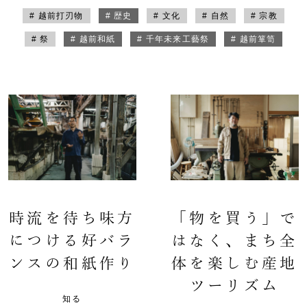
# 越前打刃物
# 歴史
# 文化
# 自然
# 宗教
# 祭
# 越前和紙
# 千年未来工藝祭
# 越前箪笥
時流を待ち味方
「物を買う」で
につける好バラ
はなく、まち全
ンスの和紙作り
体を楽しむ産地
ツーリズム
知る