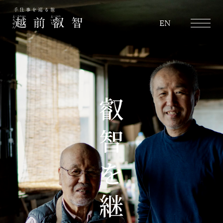
越前叡智
EN