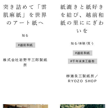
突き詰めて「雲
紙漉きと紙好き
肌麻紙」を世界
を結び、越前和
のアート紙へ
紙の里ににぎわ
いを
知る
知る/体験/買う
#越前和紙
#越前和紙
株式会社岩野平三郎製紙
#千年未来工藝祭
所
栁瀨良三製紙所／
RYOZO SHOP