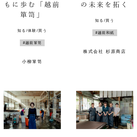
もに歩む「越前
の未来を拓く
箪笥」
知る/買う
知る/体験/買う
#越前和紙
#越前箪笥
株式会社 杉原商店
小柳箪笥