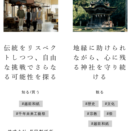
伝統をリスペク
地縁に助けられ
トしつつ、自由
ながら、心に残
な挑戦でさらな
る神社を守り続
る可能性を探る
ける
知る/買う
観る
#越前和紙
#歴史
#文化
#千年未来工藝祭
#宗教
#祭
#越前和紙