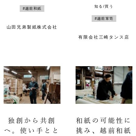
知る/買う
#越前和紙
#越前箪笥
山田兄弟製紙株式会社
有限会社三崎タンス店
独創から共創
和紙の可能性に
へ。使い手とと
挑み、越前和紙