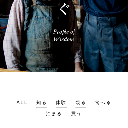
ALL
知る
体験
観る
食べる
泊まる
買う