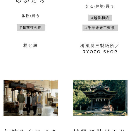
のかたち
知る/体験/買う
体験/買う
#越前和紙
#越前打刃物
#千年未来工藝祭
柄と繪
栁瀨良三製紙所／
RYOZO SHOP