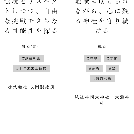
伝統をリスペク
地縁に助けられ
トしつつ、自由
ながら、心に残
な挑戦でさらな
る神社を守り続
る可能性を探る
ける
知る/買う
観る
#越前和紙
#歴史
#文化
#千年未来工藝祭
#宗教
#祭
#越前和紙
株式会社 長田製紙所
紙祖神岡太神社・大瀧神
社