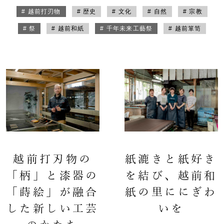
# 越前打刃物
# 歴史
# 文化
# 自然
# 宗教
# 祭
# 越前和紙
# 千年未来工藝祭
# 越前箪笥
越前打刃物の
紙漉きと紙好き
「柄」と漆器の
を結び、越前和
「蒔絵」が融合
紙の里ににぎわ
した新しい工芸
いを