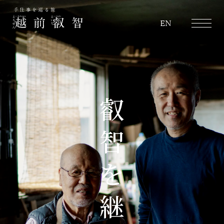
越前叡智
EN