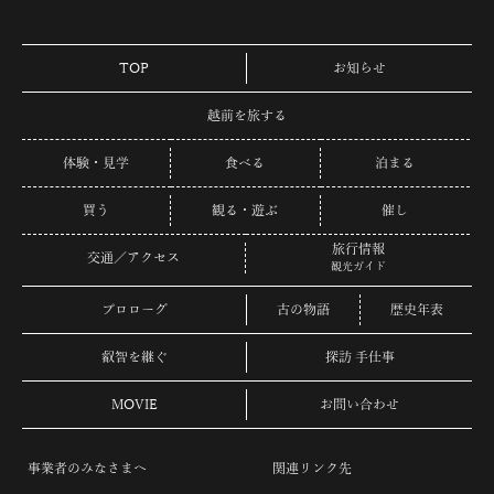
TOP
お知らせ
越前を旅する
体験・見学
食べる
泊まる
買う
観る・遊ぶ
催し
旅行情報
交通／アクセス
観光ガイド
プロローグ
古の物語
歴史年表
叡智を継ぐ
探訪 手仕事
MOVIE
お問い合わせ
事業者のみなさまへ
関連リンク先