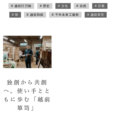
# 越前打刃物
# 歴史
# 文化
# 自然
# 宗教
# 祭
# 越前和紙
# 千年未来工藝祭
# 越前箪笥
独創から共創
へ。使い手とと
もに歩む「越前
箪笥」