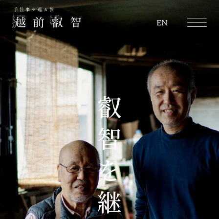
越前叡智
EN