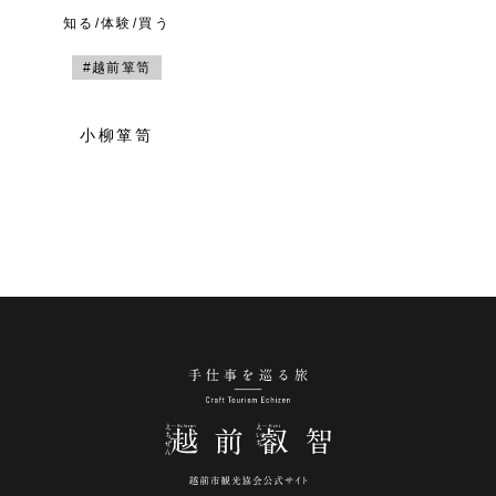
知る/体験/買う
#越前箪笥
小柳箪笥
手仕事を巡る旅 越