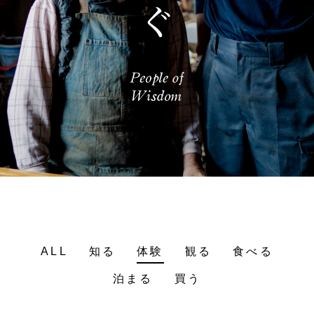
ALL
知る
体験
観る
食べる
泊まる
買う