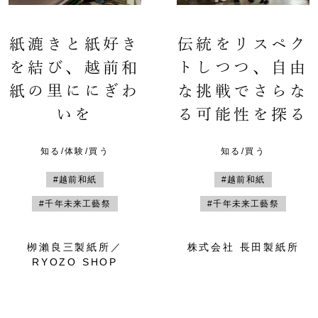
紙漉きと紙好き
伝統をリスペク
を結び、越前和
トしつつ、自由
紙の里ににぎわ
な挑戦でさらな
いを
る可能性を探る
知る/体験/買う
知る/買う
#越前和紙
#越前和紙
#千年未来工藝祭
#千年未来工藝祭
栁瀨良三製紙所／
株式会社 長田製紙所
RYOZO SHOP