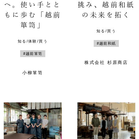
へ。使い手とと
挑み、越前和紙
もに歩む「越前
の未来を拓く
箪笥」
知る/買う
知る/体験/買う
#越前和紙
#越前箪笥
株式会社 杉原商店
小柳箪笥