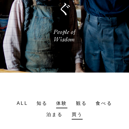
ALL
知る
体験
観る
食べる
泊まる
買う