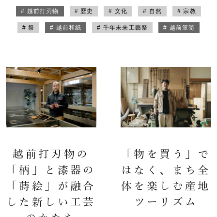
# 越前打刃物
# 歴史
# 文化
# 自然
# 宗教
# 祭
# 越前和紙
# 千年未来工藝祭
# 越前箪笥
越前打刃物の
「物を買う」で
「柄」と漆器の
はなく、まち全
「蒔絵」が融合
体を楽しむ産地
した新しい工芸
ツーリズム