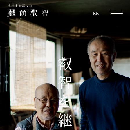
越前叡智
EN