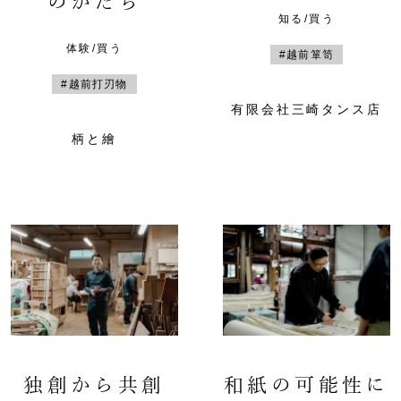
のかたち
知る/買う
体験/買う
#越前箪笥
#越前打刃物
有限会社三崎タンス店
柄と繪
独創から共創
和紙の可能性に