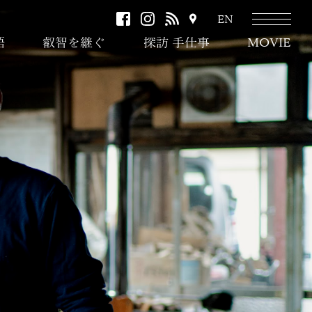
facebook
instagram
RSS
ア
EN
ク
語
叡智を継ぐ
探訪 手仕事
MOVIE
セ
ス