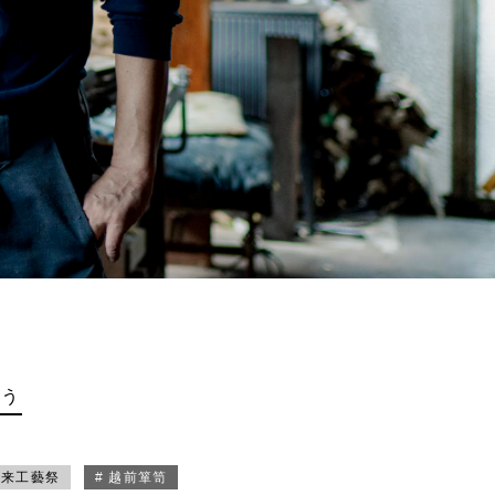
買う
未来工藝祭
# 越前箪笥