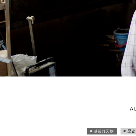
A
# 越前打刃物
# 歴史