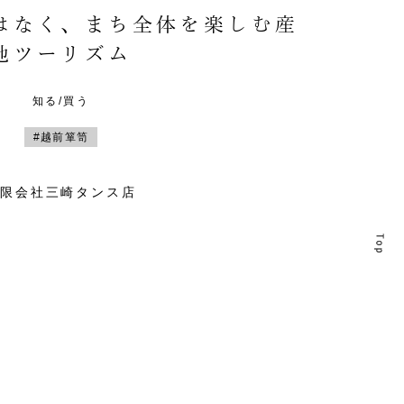
はなく、まち全体を楽しむ産
地ツーリズム
知る/買う
#越前箪笥
有限会社三崎タンス店
T
T