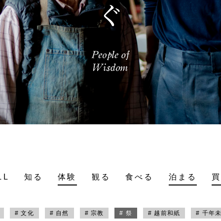
LL
知る
体験
観る
食べる
泊まる
# 文化
# 自然
# 宗教
# 祭
# 越前和紙
# 千年