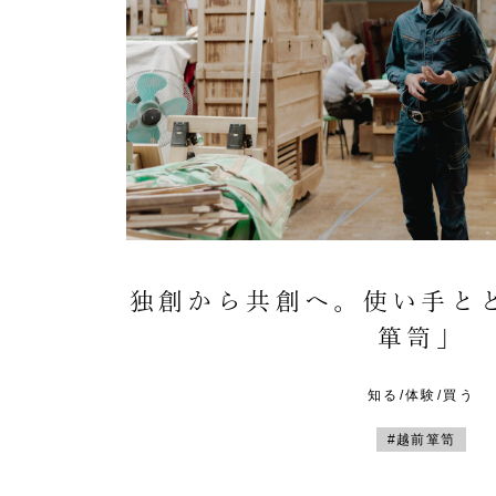
独創から共創へ。使い手と
箪笥」
知る/体験/買う
#越前箪笥