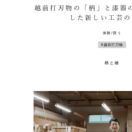
越前打刃物の「柄」と漆器
した新しい工芸の
体験/買う
#越前打刃物
柄と繪